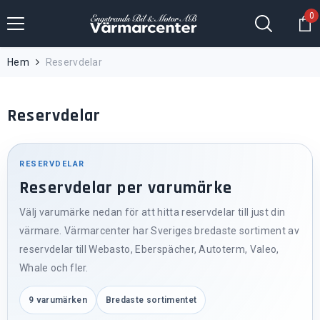
Hoppa till innehållet
0
0
fö
Hem
Reservdelar
Reservdelar
RESERVDELAR
Reservdelar per varumärke
Välj varumärke nedan för att hitta reservdelar till just din
värmare. Värmarcenter har Sveriges bredaste sortiment av
reservdelar till Webasto, Eberspächer, Autoterm, Valeo,
Whale och fler.
9 varumärken
Bredaste sortimentet