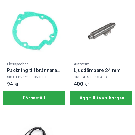
Fabrikat:
Fabrikat:
Eberspächer
Autoterm
Packning till brännare
Ljuddämpare 24 mm
Airt.D4
SKU: EB252113060001
SKU: AT5-0053-AFS
94 kr
400 kr
Förbeställ
Lägg till i varukorgen