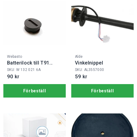
Fabrikat:
Fabrikat:
Webasto
Alde
Batterilock till T91
Vinkelnippel
sändare
SKU: W 132 021 6A
SKU: AL3557000
90 kr
59 kr
Förbeställ
Förbeställ