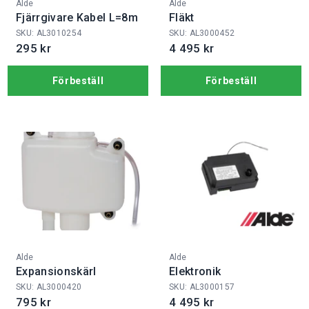
Fabrikat:
Fabrikat:
Alde
Alde
Fjärrgivare Kabel L=8m
Fläkt
SKU: AL3010254
SKU: AL3000452
295 kr
4 495 kr
Förbeställ
Förbeställ
Fabrikat:
Fabrikat:
Alde
Alde
Expansionskärl
Elektronik
SKU: AL3000420
SKU: AL3000157
795 kr
4 495 kr