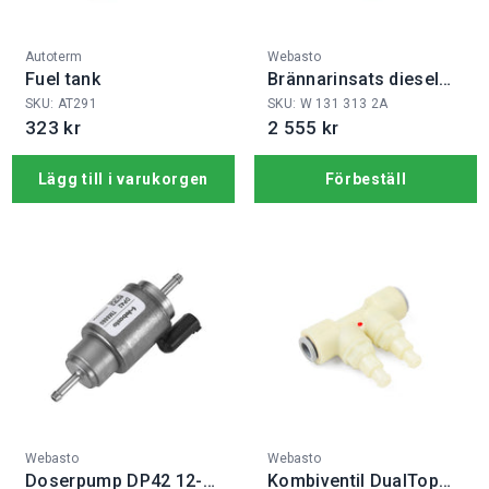
Fabrikat:
Fabrikat:
Autoterm
Webasto
Fuel tank
Brännarinsats diesel
AT39/5500
SKU: AT291
SKU: W 131 313 2A
323 kr
2 555 kr
Lägg till i varukorgen
Förbeställ
Fabrikat:
Fabrikat:
Webasto
Webasto
Doserpump DP42 12-
Kombiventil DualTop