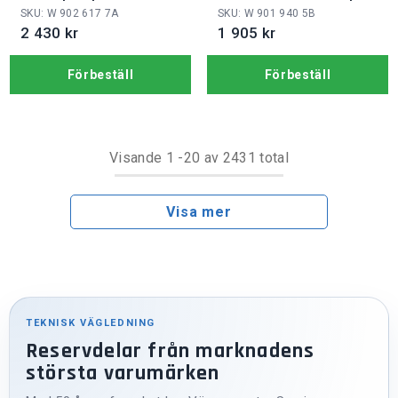
24V
RHA
SKU: W 902 617 7A
SKU: W 901 940 5B
2 430 kr
1 905 kr
Förbeställ
Förbeställ
Visande
1
-
20
av 2431 total
Visa mer
TEKNISK VÄGLEDNING
Reservdelar från marknadens
största varumärken