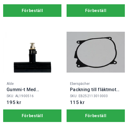
Förbeställ
Förbeställ
Fabrikat:
Fabrikat:
Alde
Eberspächer
Gummi-t Med
Packning till fläktmotor
Luftnippel
D4/+
SKU: AL1900516
SKU: EB252113010003
195 kr
115 kr
Förbeställ
Förbeställ