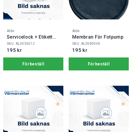
Fabrikat:
Fabrikat:
Alde
Alde
Servicelock + Etikett
Membran För Fotpump
3030
SKU: AL3030012
SKU: AL3080006
195 kr
195 kr
Förbeställ
Förbeställ