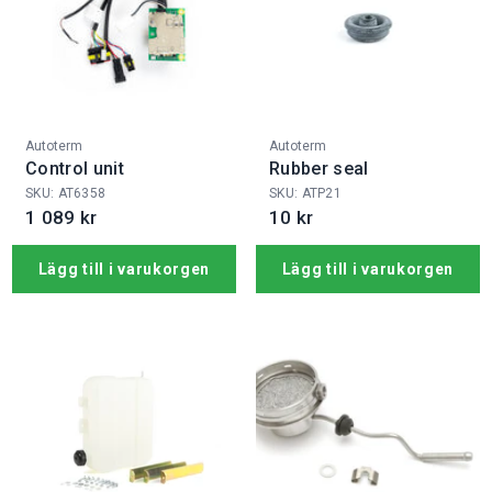
Fabrikat:
Fabrikat:
Autoterm
Autoterm
Control unit
Rubber seal
SKU: AT6358
SKU: ATP21
1 089 kr
10 kr
Lägg till i varukorgen
Lägg till i varukorgen