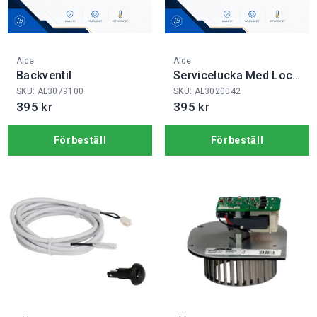
Fabrikat:
Fabrikat:
Alde
Alde
Backventil
Servicelucka Med Lock
3020
SKU: AL3079100
SKU: AL3020042
395 kr
395 kr
Förbeställ
Förbeställ