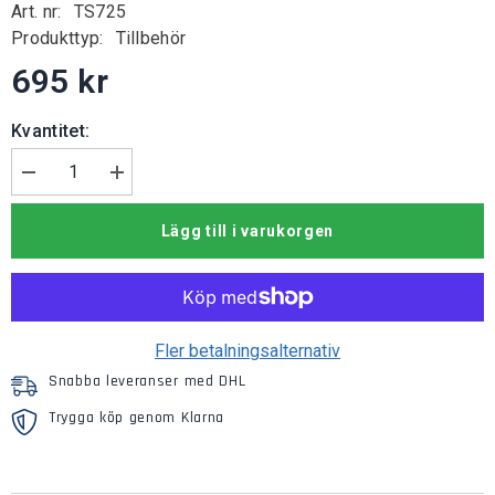
Art. nr:
TS725
Produkttyp:
Tillbehör
695 kr
Kvantitet:
Minska
Öka
mängden
kvantiteten
för
för
Lägg till i varukorgen
Kylarskydd
Kylarskydd
Skoda
Skoda
Karoq
Karoq
Fler betalningsalternativ
Snabba leveranser med DHL
Trygga köp genom Klarna