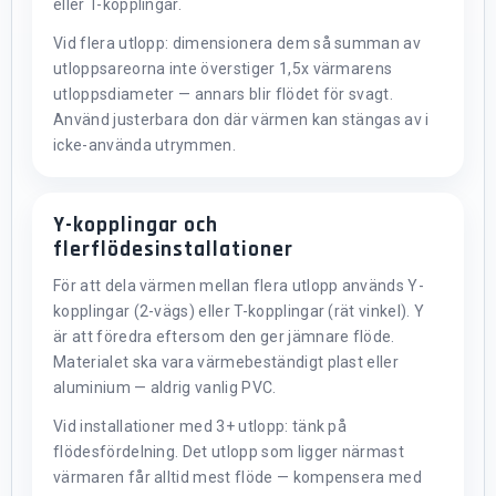
eller T-kopplingar.
Vid flera utlopp: dimensionera dem så summan av
utloppsareorna inte överstiger 1,5x värmarens
utloppsdiameter — annars blir flödet för svagt.
Använd justerbara don där värmen kan stängas av i
icke-använda utrymmen.
Y-kopplingar och
flerflödesinstallationer
För att dela värmen mellan flera utlopp används Y-
kopplingar (2-vägs) eller T-kopplingar (rät vinkel). Y
är att föredra eftersom den ger jämnare flöde.
Materialet ska vara värmebeständigt plast eller
aluminium — aldrig vanlig PVC.
Vid installationer med 3+ utlopp: tänk på
flödesfördelning. Det utlopp som ligger närmast
värmaren får alltid mest flöde — kompensera med