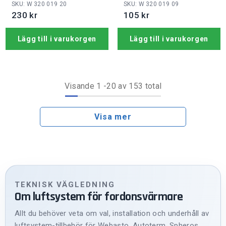
mm
båtdefroster
SKU: W 320 019 20
SKU: W 320 019 09
230 kr
105 kr
Lägg till i varukorgen
Lägg till i varukorgen
Visande
1
-
20
av 153 total
Visa mer
TEKNISK VÄGLEDNING
Om luftsystem för fordonsvärmare
Allt du behöver veta om val, installation och underhåll av
luftsystem-tillbehör för Webasto, Autoterm, Spheros