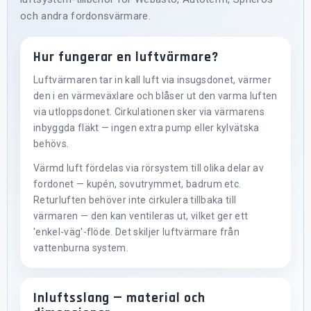
och andra fordonsvärmare.
Hur fungerar en luftvärmare?
Luftvärmaren tar in kall luft via insugsdonet, värmer
den i en värmeväxlare och blåser ut den varma luften
via utloppsdonet. Cirkulationen sker via värmarens
inbyggda fläkt — ingen extra pump eller kylvätska
behövs.
Värmd luft fördelas via rörsystem till olika delar av
fordonet — kupén, sovutrymmet, badrum etc.
Returluften behöver inte cirkulera tillbaka till
värmaren — den kan ventileras ut, vilket ger ett
'enkel-väg'-flöde. Det skiljer luftvärmare från
vattenburna system.
Inluftsslang — material och