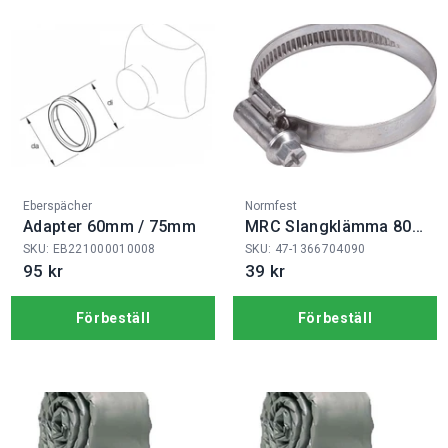
Fabrikat:
Fabrikat:
Eberspächer
Normfest
Adapter 60mm / 75mm
MRC Slangklämma 80-
100 rostfri W4
SKU: EB221000010008
SKU: 47-1366704090
95 kr
39 kr
Förbeställ
Förbeställ