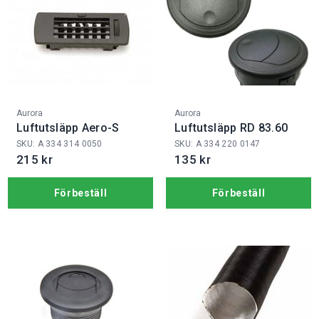
Fabrikat:
Fabrikat:
Aurora
Aurora
Luftutsläpp Aero-S
Luftutsläpp RD 83.60
SKU: A 334 314 0050
SKU: A 334 220 0147
215 kr
135 kr
Förbeställ
Förbeställ