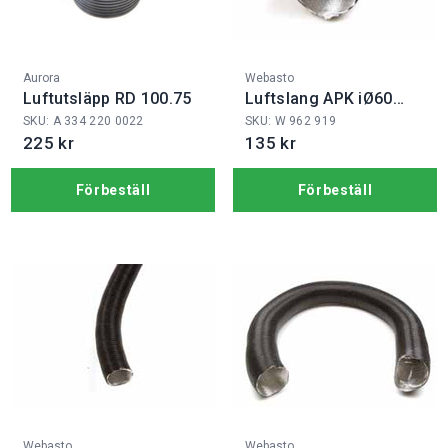
Fabrikat:
Fabrikat:
Aurora
Webasto
Luftutsläpp RD 100.75
Luftslang APK iØ60
mm
SKU: A 334 220 0022
SKU: W 962 919
225 kr
135 kr
Förbeställ
Förbeställ
Fabrikat:
Fabrikat:
Webasto
Webasto