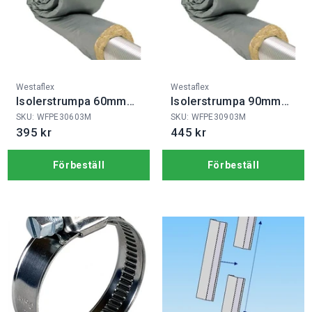
Fabrikat:
Fabrikat:
Westaflex
Westaflex
Isolerstrumpa 60mm
Isolerstrumpa 90mm
3m PE30
3m PE30
SKU: WFPE30603M
SKU: WFPE30903M
395 kr
445 kr
Förbeställ
Förbeställ