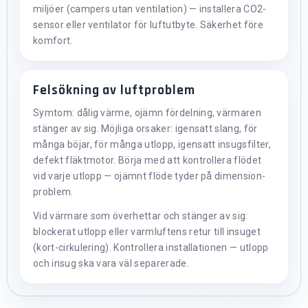
miljöer (campers utan ventilation) — installera CO2-
sensor eller ventilator för luftutbyte. Säkerhet före
komfort.
Felsökning av luftproblem
Symtom: dålig värme, ojämn fördelning, värmaren
stänger av sig. Möjliga orsaker: igensatt slang, för
många böjar, för många utlopp, igensatt insugsfilter,
defekt fläktmotor. Börja med att kontrollera flödet
vid varje utlopp — ojämnt flöde tyder på dimension-
problem.
Vid värmare som överhettar och stänger av sig:
blockerat utlopp eller varmluftens retur till insuget
(kort-cirkulering). Kontrollera installationen — utlopp
och insug ska vara väl separerade.