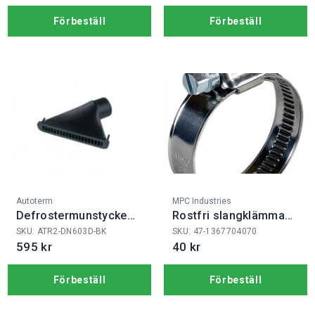
Förbeställ
Förbeställ
Fabrikat:
Fabrikat:
Autoterm
MPC Industries
Defrostermunstycke
Rostfri slangklämma
60mm
60-80/12
SKU: ATR2-DN603D-BK
SKU: 47-1367704070
595 kr
40 kr
Förbeställ
Förbeställ