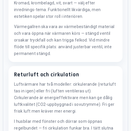
Kromad, krombelagd, vit, svart — välj efter
inrednings-tema. Funktionellt likvärdiga, men
estetiken spelar stor roll i interiören.
Värmegallren ska vara av värmebeständigt material
och vara öppna när värmaren körs — stängd ventil
orsakar tryckfall och kan trigga felkod. Vid mindre
flöde till specifik plats: använd justerbar ventil, inte
permanent stängd.
Returluft och cirkulation
Luftvärmare har två modeller: cirkulerande (returluft
tas in igen) eller fri (luften ventileras ut).
Cirkulerande är energieffektivare men kan ge dålig
luftkvalitet (CO2-uppbyggnad i sovutrymme). Fri ger
frisk luft men kräver mer energi.
I husbilar med fönster och dörrar som öppnas
regelbundet — fri cirkulation funkar bra. I tätt slutna