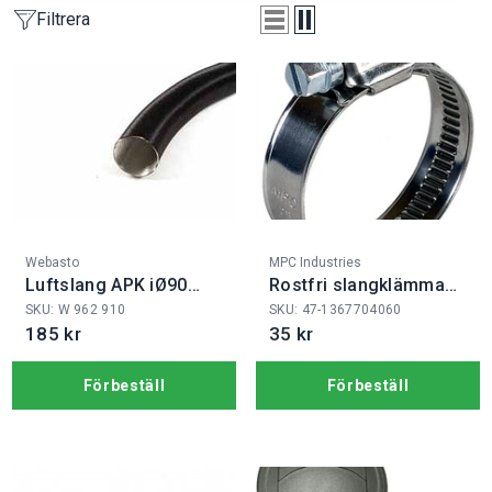
Filtrera
Fabrikat:
Fabrikat:
Webasto
MPC Industries
Luftslang APK iØ90
Rostfri slangklämma
mm
50-70/12
SKU: W 962 910
SKU: 47-1367704060
185 kr
35 kr
Förbeställ
Förbeställ