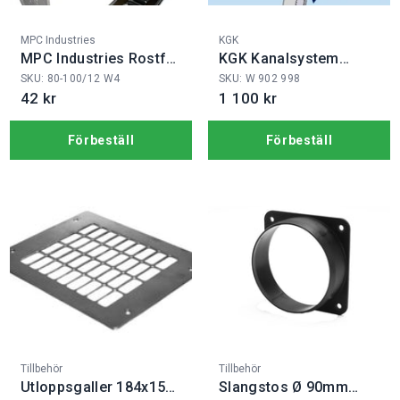
Fabrikat:
Fabrikat:
MPC Industries
KGK
MPC Industries Rostfri
KGK Kanalsystem
slangklämma 80-
170x70x2200 mm
SKU: 80-100/12 W4
SKU: W 902 998
100/12
42 kr
1 100 kr
Förbeställ
Förbeställ
Fabrikat:
Fabrikat:
Tillbehör
Tillbehör
Utloppsgaller 184x150
Slangstos Ø 90mm