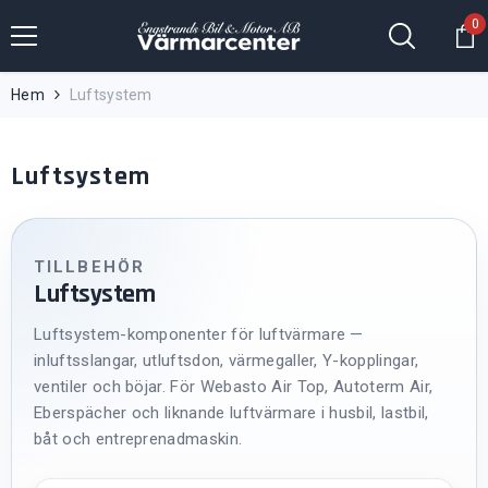
Hoppa till innehållet
0
0
fö
Hem
Luftsystem
Luftsystem
TILLBEHÖR
Luftsystem
Luftsystem-komponenter för luftvärmare —
inluftsslangar, utluftsdon, värmegaller, Y-kopplingar,
ventiler och böjar. För Webasto Air Top, Autoterm Air,
Eberspächer och liknande luftvärmare i husbil, lastbil,
båt och entreprenadmaskin.