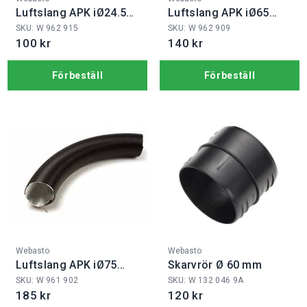
Luftslang APK iØ24.5
Luftslang APK iØ65
mm
mm
SKU: W 962 915
SKU: W 962 909
100 kr
140 kr
Förbeställ
Förbeställ
Fabrikat:
Fabrikat:
Webasto
Webasto
Luftslang APK iØ75
Skarvrör Ø 60 mm
mm
SKU: W 961 902
SKU: W 132 046 9A
185 kr
120 kr