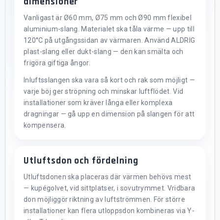
dimensioner
Vanligast är Ø60 mm, Ø75 mm och Ø90 mm flexibel
aluminium-slang. Materialet ska tåla värme — upp till
120°C på utgångssidan av värmaren. Använd ALDRIG
plast-slang eller dukt-slang — den kan smälta och
frigöra giftiga ångor.
Inluftsslangen ska vara så kort och rak som möjligt —
varje böj ger ströpning och minskar luftflödet. Vid
installationer som kräver långa eller komplexa
dragningar — gå upp en dimension på slangen för att
kompensera.
Utluftsdon och fördelning
Utluftsdonen ska placeras där värmen behövs mest
— kupégolvet, vid sittplatser, i sovutrymmet. Vridbara
don möjliggör riktning av luftströmmen. För större
installationer kan flera utloppsdon kombineras via Y-