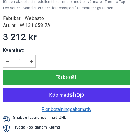
för den aktuella bilmodellen tillsammans med en värmare i Thermo Top
Evo-serien. Komplettera den fordonsspecifika monteringssatsen...
Fabrikat:
Webasto
Art. nr:
W 131 658 7A
3 212 kr
Kvantitet:
Minska
Öka
mängden
kvantiteten
för
för
Förbeställ
Webasto
Webasto
Monteringssats
Monteringssats
EVO
EVO
Fler betalningsalternativ
Snabba leveranser med DHL
Trygga köp genom Klarna