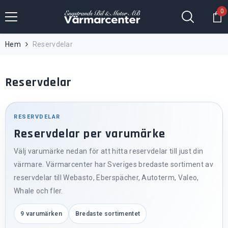
Hoppa till innehållet
0
0
fö
Hem
Reservdelar
Reservdelar
RESERVDELAR
Reservdelar per varumärke
Välj varumärke nedan för att hitta reservdelar till just din
värmare. Värmarcenter har Sveriges bredaste sortiment av
reservdelar till Webasto, Eberspächer, Autoterm, Valeo,
Whale och fler.
9 varumärken
Bredaste sortimentet