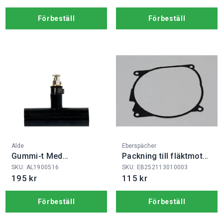
Förbeställ
Förbeställ
Fabrikat:
Fabrikat:
Alde
Eberspächer
Gummi-t Med
Packning till fläktmotor
Luftnippel
D4/+
SKU: AL1900516
SKU: EB252113010003
195 kr
115 kr
Förbeställ
Förbeställ