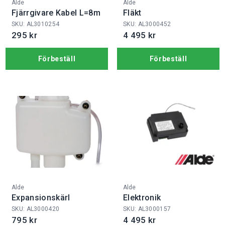
Fabrikat:
Fabrikat:
Alde
Alde
Fjärrgivare Kabel L=8m
Fläkt
SKU: AL3010254
SKU: AL3000452
295 kr
4 495 kr
Förbeställ
Förbeställ
Fabrikat:
Fabrikat:
Alde
Alde
Expansionskärl
Elektronik
SKU: AL3000420
SKU: AL3000157
795 kr
4 495 kr