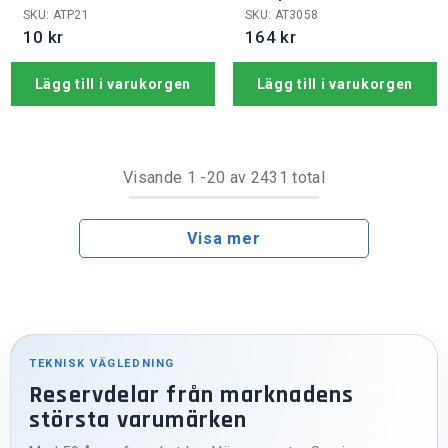
overheat sensor
SKU: ATP21
SKU: AT3058
10 kr
164 kr
Lägg till i varukorgen
Lägg till i varukorgen
Visande
1
-
20
av 2431 total
Visa mer
TEKNISK VÄGLEDNING
Reservdelar från marknadens
största varumärken