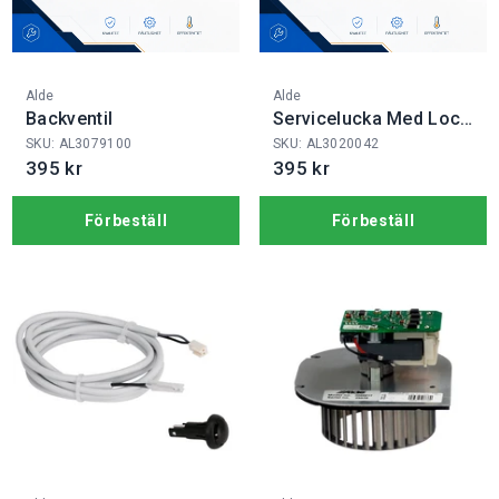
Fabrikat:
Fabrikat:
Alde
Alde
Backventil
Servicelucka Med Lock
3020
SKU: AL3079100
SKU: AL3020042
395 kr
395 kr
Förbeställ
Förbeställ