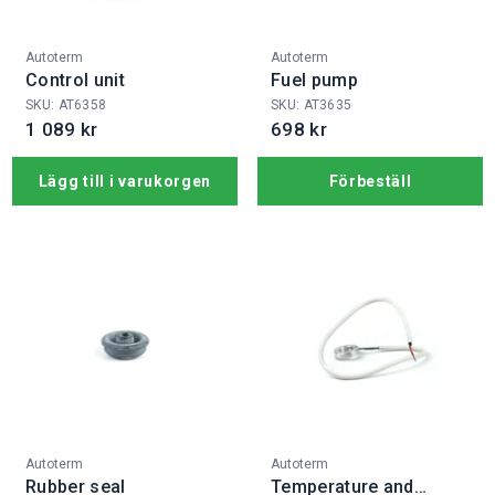
Fabrikat:
Fabrikat:
Autoterm
Autoterm
Control unit
Fuel pump
SKU: AT6358
SKU: AT3635
1 089 kr
698 kr
Lägg till i varukorgen
Förbeställ
Fabrikat:
Fabrikat:
Autoterm
Autoterm
Rubber seal
Temperature and