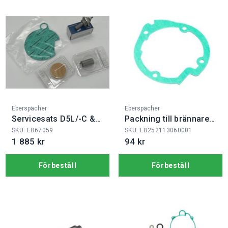
Fabrikat:
Fabrikat:
Eberspächer
Eberspächer
Servicesats D5L/-C &
Packning till brännare
D5 12V
Airt.D4
SKU: EB67059
SKU: EB252113060001
1 885 kr
94 kr
Förbeställ
Förbeställ