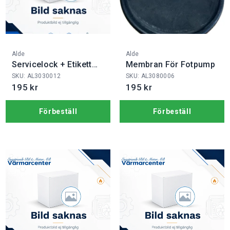
Fabrikat:
Fabrikat:
Alde
Alde
Servicelock + Etikett
Membran För Fotpump
3030
SKU: AL3030012
SKU: AL3080006
195 kr
195 kr
Förbeställ
Förbeställ