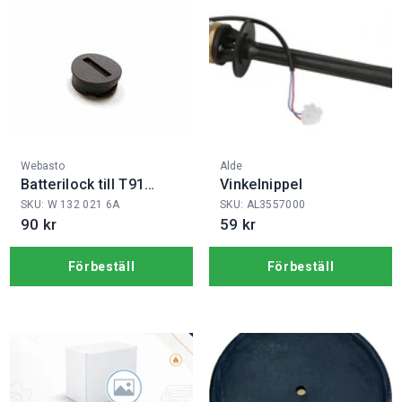
Fabrikat:
Fabrikat:
Webasto
Alde
Batterilock till T91
Vinkelnippel
sändare
SKU: W 132 021 6A
SKU: AL3557000
90 kr
59 kr
Förbeställ
Förbeställ