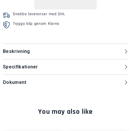
350
350
Thermo
Thermo
Plus
Plus
Snabba leveranser med DHL
230
230
/
/
Trygga köp genom Klarna
300
300
/
/
350
350
Thermo
Thermo
E
E
Beskrivning
200
200
/
/
320
320
Specifikationer
Dokument
You may also like