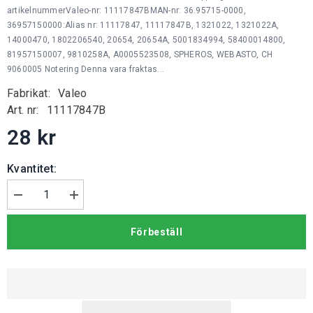
artikelnummerValeo-nr: 11117847BMAN-nr: 36.95715-0000,
36957150000:Alias nr: 11117847, 11117847B, 1321022, 1321022A,
14000470, 1802206540, 20654, 20654A, 5001834994, 58400014800,
81957150007, 9810258A, A0005523508, SPHEROS, WEBASTO, CH
9060005 Notering Denna vara fraktas...
Fabrikat:
Valeo
Art. nr:
11117847B
28 kr
Kvantitet:
Minska
Öka
mängden
kvantiteten
för
för
Förbeställ
Koppling
Koppling
Thermo
Thermo
230
230
/
/
300
300
/
/