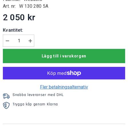
Art. nr:
W 130 280 5A
2 050 kr
Kvantitet:
Minska
Öka
mängden
kvantiteten
för
för
Lägg till i varukorgen
Värmeväxlare
Värmeväxlare
AT
AT
2000ST
2000ST
diesel
diesel
Fler betalningsalternativ
Snabba leveranser med DHL
Trygga köp genom Klarna