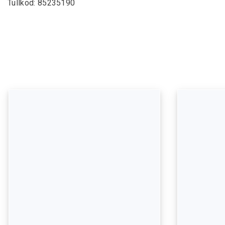
Tullkod: 85235190