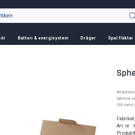
hör
Batteri & energisystem
Dräger
Spal fläktar
Sphe
Artikelinf
Spheros vä
350 samt 
Fabrikat
Art. nr:
Produktt