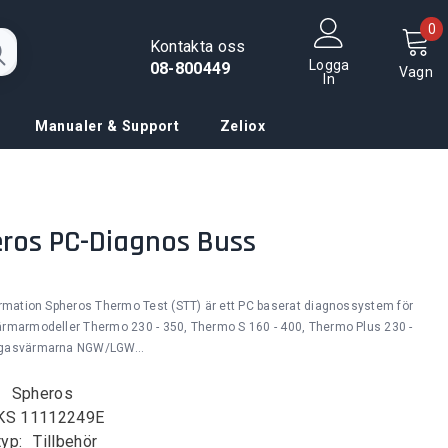
0
0
Kontakta oss
f
Logga
08-800449
Vagn
In
Manualer & Support
Zeliox
ros PC-Diagnos Buss
ormation Spheros Thermo Test (STT) är ett PC baserat diagnossystem för
rmarmodeller Thermo 230 - 350, Thermo S 160 - 400, Thermo Plus 230 -
gasvärmarna NGW/LGW...
:
Spheros
KS 11112249E
yp:
Tillbehör