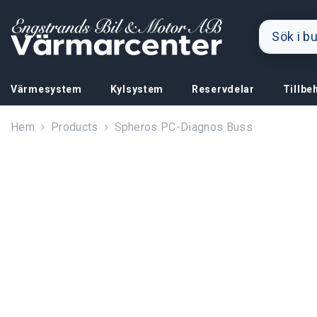
Hoppa till innehållet
Värmesystem
Kylsystem
Reservdelar
Tillbe
Hem
Products
Spheros PC-Diagnos Buss