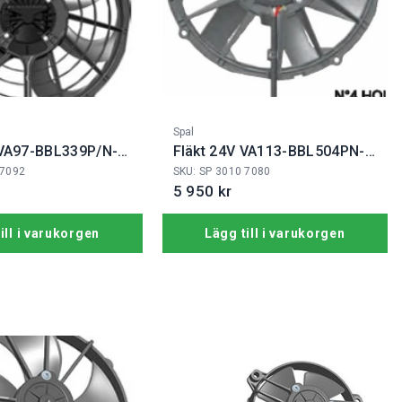
Fabrikat:
Spal
t VA97-BBL339P/N-
Fläkt 24V VA113-BBL504PN-
94A
 7092
SKU: SP 3010 7080
5 950 kr
ill i varukorgen
Lägg till i varukorgen