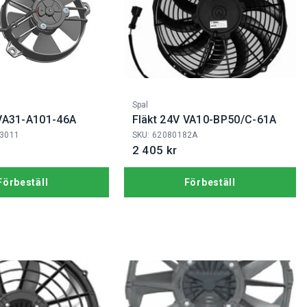
Fabrikat:
Spal
 VA31-A101-46A
Fläkt 24V VA10-BP50/C-61A
 3011
SKU: 62080182A
2 405 kr
Förbeställ
Förbeställ