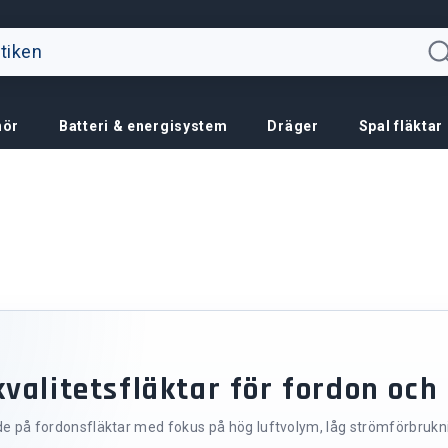
hör
Batteri & energisystem
Dräger
Spal fläktar
kvalitetsfläktar för fordon och
 på fordonsfläktar med fokus på hög luftvolym, låg strömförbruknin