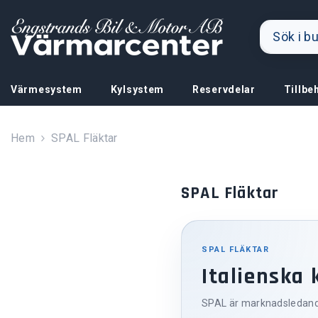
Hoppa till innehållet
Värmesystem
Kylsystem
Reservdelar
Tillbe
Hem
SPAL Fläktar
SPAL Fläktar
SPAL FLÄKTAR
Italienska 
SPAL är marknadsledande