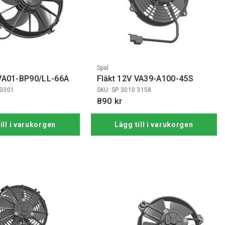
Fabrikat:
Spal
 VA01-BP90/LL-66A
Fläkt 12V VA39-A100-45S
 3301
SKU: SP 3010 3158
890 kr
ill i varukorgen
Lägg till i varukorgen