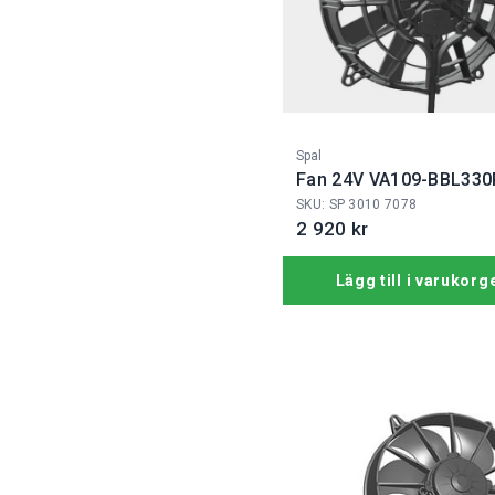
Fabrikat:
Spal
Fan 24V VA109-BBL330
109A
SKU: SP 3010 7078
2 920 kr
Lägg till i varukorg