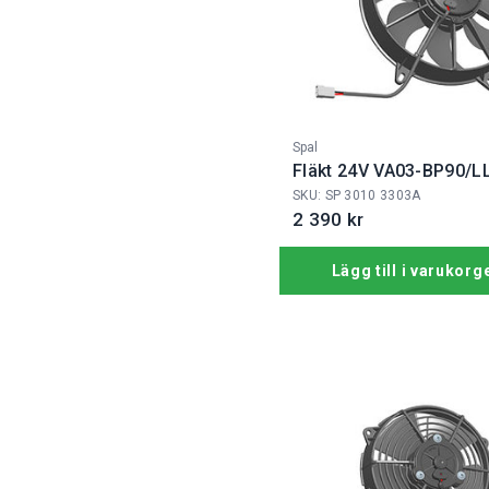
Fabrikat:
Spal
Fläkt 24V VA03-BP90/L
SKU: SP 3010 3303A
2 390 kr
Lägg till i varukorg