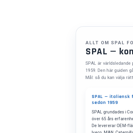
ALLT OM SPAL F
SPAL — kom
SPAL är världsledande p
1959. Den här guiden gå
Mål: så du kan välja rät
SPAL — italiensk 
sedan 1959
SPAL grundades i Corr
över 65 års erfarenhe
De levererar OEM-fläk
Iveco, MAN, Caterpill