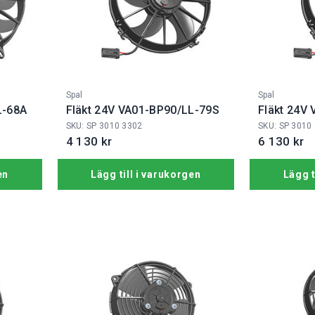
Fabrikat:
Fabrikat:
Spal
Spal
L-68A
Fläkt 24V VA01-BP90/LL-79S
Fläkt 24V
SKU: SP 3010 3302
SKU: SP 3010
4 130 kr
6 130 kr
en
Lägg till i varukorgen
Lägg t