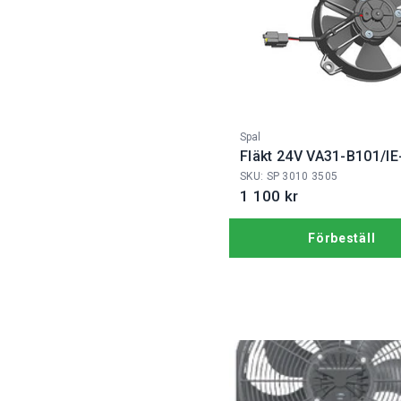
Fabrikat:
Spal
Fläkt 24V VA31-B101/IE
SKU: SP 3010 3505
1 100 kr
Förbeställ