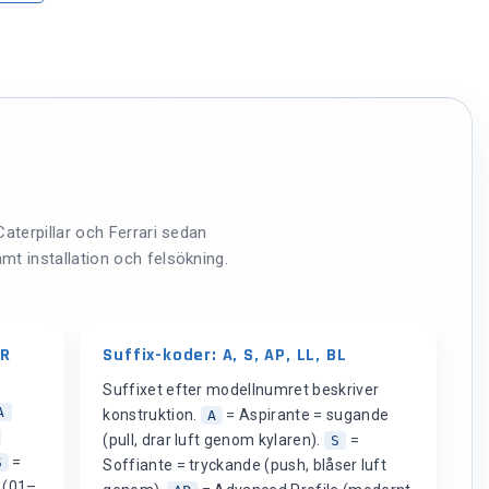
Caterpillar och Ferrari sedan
mt installation och felsökning.
VR
Suffix-koder: A, S, AP, LL, BL
Suffixet efter modellnumret beskriver
A
konstruktion.
= Aspirante = sugande
A
(pull, drar luft genom kylaren).
=
S
=
S
Soffiante = tryckande (push, blåser luft
r (01–