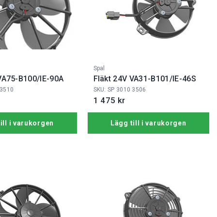
Fabrikat:
Spal
 VA75-B100/IE-90A
Fläkt 24V VA31-B101/IE-46S
 3510
SKU: SP 3010 3506
1 475 kr
ill i varukorgen
Lägg till i varukorgen