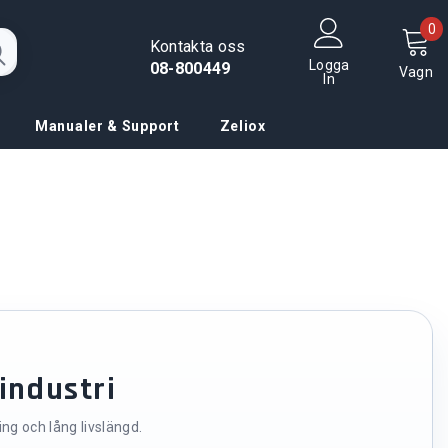
0
0
Kontakta oss
f
Logga
08-800449
Vagn
In
Manualer & Support
Zeliox
 industri
g och lång livslängd.