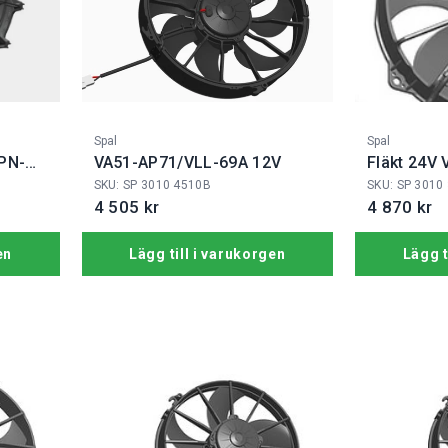
Fabrikat:
Fabrikat:
Spal
Spal
PN-
VA51-AP71/VLL-69A 12V
Fläkt 24V
SKU: SP 3010 4510B
SKU: SP 3010
4 505 kr
4 870 kr
en
Lägg till i varukorgen
Lägg t