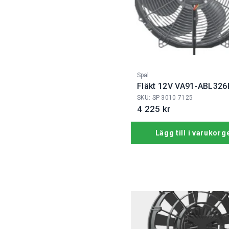
Fabrikat:
Spal
Fläkt 12V VA91-ABL326
65A
SKU: SP 3010 7125
4 225 kr
Lägg till i varukorg