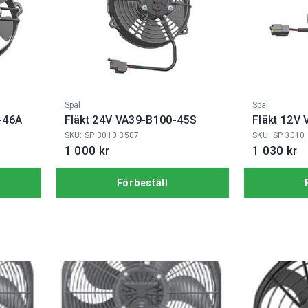
Fabrikat:
Fabrikat:
Spal
Spal
-46A
Fläkt 24V VA39-B100-45S
Fläkt 12V
SKU: SP 3010 3507
SKU: SP 3010
1 000 kr
1 030 kr
Förbeställ