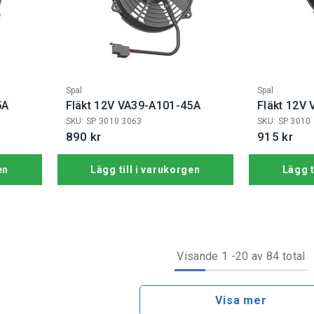
Fabrikat:
Fabrikat:
Spal
Spal
5A
Fläkt 12V VA39-A101-45A
Fläkt 12V
SKU: SP 3010 3063
SKU: SP 3010
890 kr
915 kr
en
Lägg till i varukorgen
Lägg t
Visande
1
-
20
av 84 total
Visa mer