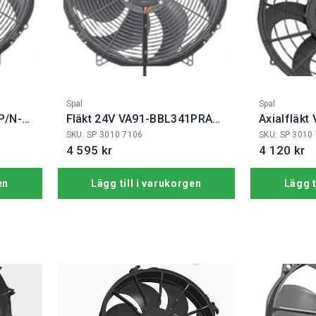
Fabrikat:
Fabrikat:
Spal
Spal
P/N-
Fläkt 24V VA91-BBL341PRAN-
Axialfläk
65A
103A
SKU: SP 3010 7106
SKU: SP 3010
4 595 kr
4 120 kr
en
Lägg till i varukorgen
Lägg t