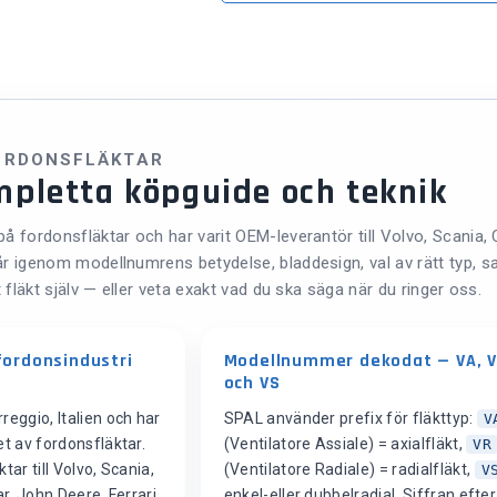
ORDONSFLÄKTAR
pletta köpguide och teknik
å fordonsfläktar och har varit OEM-leverantör till Volvo, Scania, 
r igenom modellnumrens betydelse, bladdesign, val av rätt typ, sa
t fläkt själv — eller veta exakt vad du ska säga när du ringer oss.
fordonsindustri
Modellnummer dekodat — VA, 
och VS
eggio, Italien och har
SPAL använder prefix för fläkttyp:
V
t av fordonsfläktar.
(Ventilatore Assiale) = axialfläkt,
VR
tar till Volvo, Scania,
(Ventilatore Radiale) = radialfläkt,
V
ar, John Deere, Ferrari
enkel-eller dubbelradial. Siffran efte