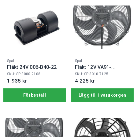
Fabrikat:
Fabrikat:
Spal
Spal
Fläkt 24V 006-B40-22
Fläkt 12V VA91-
ABL326P/N-65A
SKU: SP 3000 2108
SKU: SP 3010 7125
1 935 kr
4 225 kr
Förbeställ
Lägg till i varukorgen