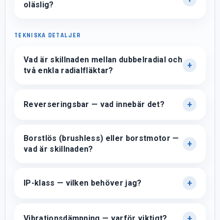
oläslig?
TEKNISKA DETALJER
Vad är skillnaden mellan dubbelradial och
två enkla radialfläktar?
Reverseringsbar — vad innebär det?
Borstlös (brushless) eller borstmotor —
vad är skillnaden?
IP-klass — vilken behöver jag?
Vibrationsdämpning — varför viktigt?