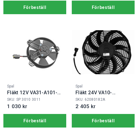
Förbeställ
Förbeställ
Fabrikat:
Fabrikat:
Spal
Spal
Fläkt 12V VA31-A101-
Fläkt 24V VA10-
46A
BP50/C-61A
SKU: SP 3010 3011
SKU: 62080182A
1 030 kr
2 405 kr
Förbeställ
Förbeställ