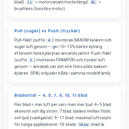
blad).
= motorvariant/motorlängd.
=
LL
BL
brushless (borstlös motor).
Pull (suger) vs Push (trycker)
Pull-fläkt (suffix
) monteras BAKOM kylaren och
A
suger luft genom — ger 10–15% bättre kylning
eftersom hela kylarytan används jämnt. Push-fläkt
(suffix
) monteras FRAMFÖR och trycker luft
S
genom — används när det inte finns plats bakom
kylaren. SPAL erbjuder båda i samma modellfamilj.
Bladantal — 4, 5, 7, 9, 10, 11 blad
Fler blad = mer luft per varv men mer ljud. 4–5 blad:
ekonomi och låg ström. 7 blad: balans mellan flöde
och ljud (vanligaste). 9–11 blad: maximal luftvolym
för tunga applikationer. 10-blads
-blad är
Skew