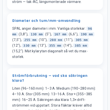
ström — tak-AC, längsmonterade värmare.
Diameter och tum/mm-omvandling
SPAL anger diameter i mm. Vanliga storlekar:
96
(3,8"),
(5"),
(6,6"),
mm
130 mm
167 mm
190 mm
(7,5"),
(10"),
(11"),
255 mm
280 mm
305 mm
(12"),
(13"),
(14"),
330 mm
355 mm
385 mm
(15,2"). Mät kylarytan diagonalt så vet du max-
storlek.
Strömförbrukning — vad ska säkringen
klara?
Liten (96–160 mm): 1–3 A. Medium (190–280 mm):
4–10 A. Stor (305 mm): 13–16 A. Stor+ (355–385
mm): 16–25 A. Säkringen ska klara 1,3× drift-
strömmen vid uppstart. Stora fläktar kräver alltid