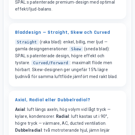
SPAL:s patenterade premium-design med optimal
effekt/ljud-balans.
Bladdesign — Straight, Skew och Curved
(raka blad): enkel, billig, mer ljud —
Straight
gamla designgenerationer.
(sneda blad):
Skew
SPAL:s patenterade design, högre effekt och
tystare.
: maximalt flöde men
Curved/Forward
hörbart. Skew-designen ger ungefär 15% lägre
ljudnivå för samma luftflöde jämfört med rakt blad.
Axial, Radial eller Dubbelradial?
Axial
: luft längs axeln, hög volym vid lågt tryck —
kylare, kondensorer.
Radial
: luft kastas ut i 90°,
högre tryck — värmare, AC, ducted ventilation.
Dubbelradial
: två motroterande hjul, jämn linjär