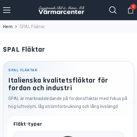
Hoppa till innehållet
0
0
fö
Hem
SPAL Fläktar
SPAL Fläktar
SPAL FLÄKTAR
Italienska kvalitetsfläktar för
fordon och industri
SPAL är marknadsledande på fordonsfläktar med fokus på
hög luftvolym, låg strömförbrukning och lång livslängd.
Fläkt-typer