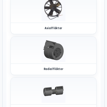
Axialfläktar
Radialfläktar