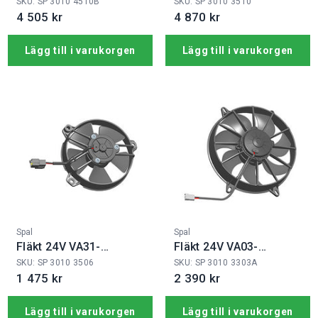
12V
B100/IE-90A
SKU: SP 3010 4510B
SKU: SP 3010 3510
4 505 kr
4 870 kr
Lägg till i varukorgen
Lägg till i varukorgen
Fabrikat:
Fabrikat:
Spal
Spal
Fläkt 24V VA31-
Fläkt 24V VA03-
B101/IE-46S
BP90/LL-68A
SKU: SP 3010 3506
SKU: SP 3010 3303A
1 475 kr
2 390 kr
Lägg till i varukorgen
Lägg till i varukorgen