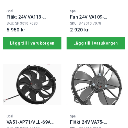
Fabrikat:
Fabrikat:
Spal
Spal
Fläkt 24V VA113-
Fan 24V VA109-
BBL504PN-94A
BBL330PN-109A
SKU: SP 3010 7080
SKU: SP 3010 7078
5 950 kr
2 920 kr
Lägg till i varukorgen
Lägg till i varukorgen
Fabrikat:
Fabrikat:
Spal
Spal
VA51-AP71/VLL-69A
Fläkt 24V VA75-