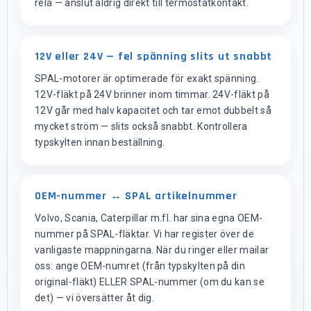
relä — anslut aldrig direkt till termostatkontakt.
12V eller 24V — fel spänning slits ut snabbt
SPAL-motorer är optimerade för exakt spänning.
12V-fläkt på 24V brinner inom timmar. 24V-fläkt på
12V går med halv kapacitet och tar emot dubbelt så
mycket ström — slits också snabbt. Kontrollera
typskylten innan beställning.
OEM-nummer ↔ SPAL artikelnummer
Volvo, Scania, Caterpillar m.fl. har sina egna OEM-
nummer på SPAL-fläktar. Vi har register över de
vanligaste mappningarna. När du ringer eller mailar
oss: ange OEM-numret (från typskylten på din
original-fläkt) ELLER SPAL-nummer (om du kan se
det) — vi översätter åt dig.