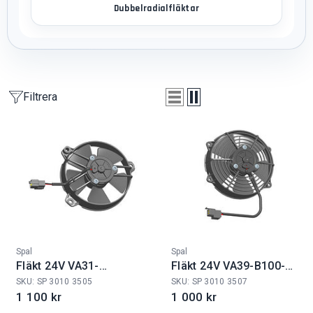
Dubbelradialfläktar
Filtrera
Fabrikat:
Fabrikat:
Spal
Spal
Fläkt 24V VA31-
Fläkt 24V VA39-B100-
B101/IE-46A
45S
SKU: SP 3010 3505
SKU: SP 3010 3507
1 100 kr
1 000 kr