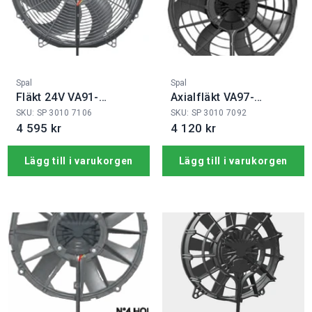
Fabrikat:
Fabrikat:
Spal
Spal
Fläkt 24V VA91-
Axialfläkt VA97-
BBL341PRAN-65A
BBL339P/N-103A
SKU: SP 3010 7106
SKU: SP 3010 7092
4 595 kr
4 120 kr
Lägg till i varukorgen
Lägg till i varukorgen