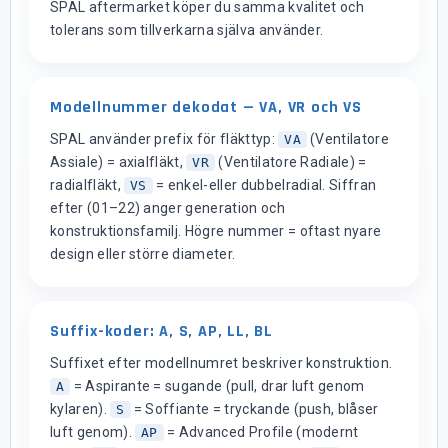
SPAL aftermarket köper du samma kvalitet och
tolerans som tillverkarna själva använder.
Modellnummer dekodat — VA, VR och VS
SPAL använder prefix för fläkttyp:
(Ventilatore
VA
Assiale) = axialfläkt,
(Ventilatore Radiale) =
VR
radialfläkt,
= enkel-eller dubbelradial. Siffran
VS
efter (01–22) anger generation och
konstruktionsfamilj. Högre nummer = oftast nyare
design eller större diameter.
Suffix-koder: A, S, AP, LL, BL
Suffixet efter modellnumret beskriver konstruktion.
= Aspirante = sugande (pull, drar luft genom
A
kylaren).
= Soffiante = tryckande (push, blåser
S
luft genom).
= Advanced Profile (modernt
AP