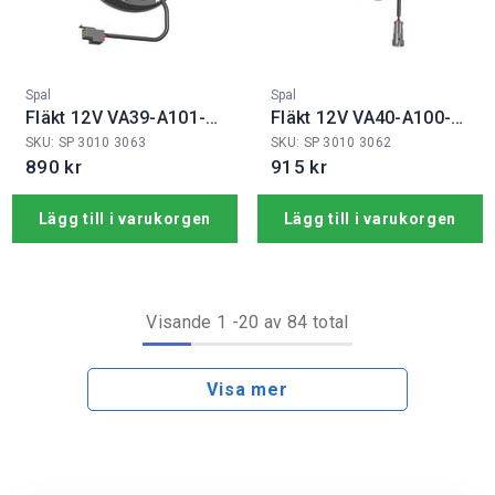
Fabrikat:
Fabrikat:
Spal
Spal
Fläkt 12V VA39-A101-
Fläkt 12V VA40-A100-
45A
76A
SKU: SP 3010 3063
SKU: SP 3010 3062
890 kr
915 kr
Lägg till i varukorgen
Lägg till i varukorgen
Visande
1
-
20
av 84 total
Visa mer