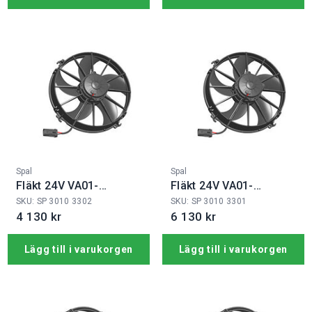
Fabrikat:
Fabrikat:
Spal
Spal
Fläkt 24V VA01-
Fläkt 24V VA01-
BP90/LL-79S
BP90/LL-66A
SKU: SP 3010 3302
SKU: SP 3010 3301
4 130 kr
6 130 kr
Lägg till i varukorgen
Lägg till i varukorgen