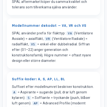
SPAL aftermarket köper du samma kvalitet och
tolerans som tillverkarna själva använder.
Modellnummer dekodat — VA, VR och VS
SPAL använder prefix för fläkttyp:
(Ventilatore
VA
Assiale) = axialfläkt,
(Ventilatore Radiale) =
VR
radialfläkt,
= enkel-eller dubbelradial. Siffran
VS
efter (01–22) anger generation och
konstruktionsfamilj. Högre nummer = oftast nyare
design eller större diameter.
Suffix-koder: A, S, AP, LL, BL
Suffixet efter modellnumret beskriver konstruktion.
= Aspirante = sugande (pull, drar luft genom
A
kylaren).
= Soffiante = tryckande (push, blåser
S
luft genom).
= Advanced Profile (modernt
AP