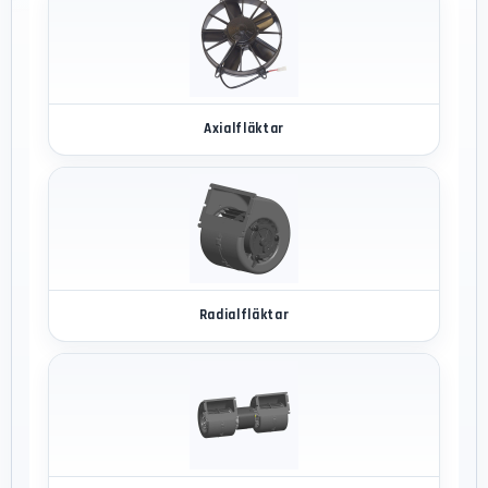
Axialfläktar
Radialfläktar