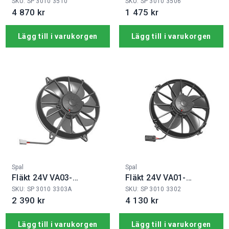
B100/IE-90A
B101/IE-46S
SKU: SP 3010 3510
SKU: SP 3010 3506
4 870 kr
1 475 kr
Lägg till i varukorgen
Lägg till i varukorgen
Fabrikat:
Fabrikat:
Spal
Spal
Fläkt 24V VA03-
Fläkt 24V VA01-
BP90/LL-68A
BP90/LL-79S
SKU: SP 3010 3303A
SKU: SP 3010 3302
2 390 kr
4 130 kr
Lägg till i varukorgen
Lägg till i varukorgen