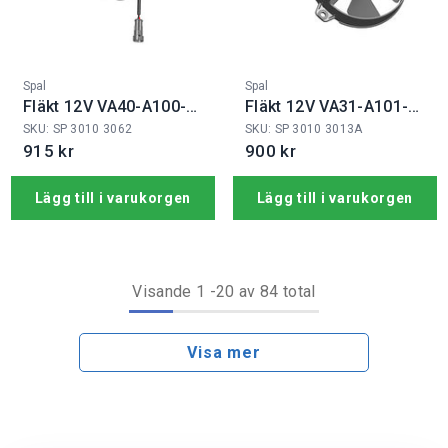
Fabrikat:
Fabrikat:
Spal
Spal
Fläkt 12V VA40-A100-
Fläkt 12V VA31-A101-
76A
46S
SKU: SP 3010 3062
SKU: SP 3010 3013A
915 kr
900 kr
Lägg till i varukorgen
Lägg till i varukorgen
Visande
1
-
20
av 84 total
Visa mer