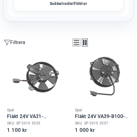
Dubbelradialfläktar
Filtrera
Fabrikat:
Fabrikat:
Spal
Spal
Fläkt 24V VA31-
Fläkt 24V VA39-B100-
B101/IE-46A
45S
SKU: SP 3010 3505
SKU: SP 3010 3507
1 100 kr
1 000 kr