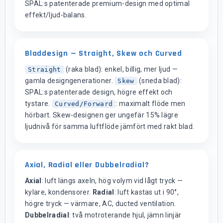
SPAL:s patenterade premium-design med optimal
effekt/ljud-balans.
Bladdesign — Straight, Skew och Curved
(raka blad): enkel, billig, mer ljud —
Straight
gamla designgenerationer.
(sneda blad):
Skew
SPAL:s patenterade design, högre effekt och
tystare.
: maximalt flöde men
Curved/Forward
hörbart. Skew-designen ger ungefär 15% lägre
ljudnivå för samma luftflöde jämfört med rakt blad.
Axial, Radial eller Dubbelradial?
Axial
: luft längs axeln, hög volym vid lågt tryck —
kylare, kondensorer.
Radial
: luft kastas ut i 90°,
högre tryck — värmare, AC, ducted ventilation.
Dubbelradial
: två motroterande hjul, jämn linjär