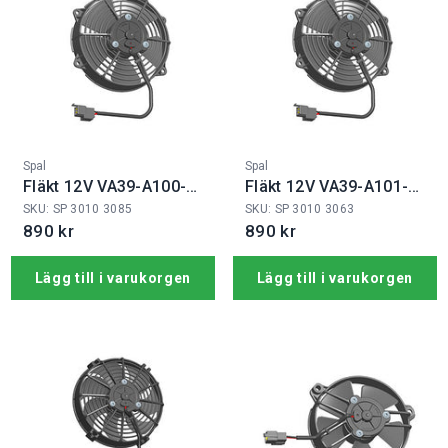
Fabrikat:
Fabrikat:
Spal
Spal
Fläkt 12V VA39-A100-
Fläkt 12V VA39-A101-
45A
45A
SKU: SP 3010 3085
SKU: SP 3010 3063
890 kr
890 kr
Lägg till i varukorgen
Lägg till i varukorgen