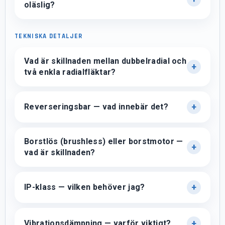
oläslig?
TEKNISKA DETALJER
Vad är skillnaden mellan dubbelradial och
två enkla radialfläktar?
Reverseringsbar — vad innebär det?
Borstlös (brushless) eller borstmotor —
vad är skillnaden?
IP-klass — vilken behöver jag?
Vibrationsdämpning — varför viktigt?