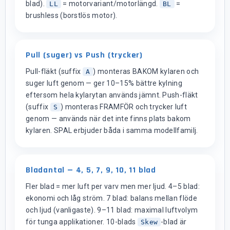
blad).
= motorvariant/motorlängd.
=
LL
BL
brushless (borstlös motor).
Pull (suger) vs Push (trycker)
Pull-fläkt (suffix
) monteras BAKOM kylaren och
A
suger luft genom — ger 10–15% bättre kylning
eftersom hela kylarytan används jämnt. Push-fläkt
(suffix
) monteras FRAMFÖR och trycker luft
S
genom — används när det inte finns plats bakom
kylaren. SPAL erbjuder båda i samma modellfamilj.
Bladantal — 4, 5, 7, 9, 10, 11 blad
Fler blad = mer luft per varv men mer ljud. 4–5 blad:
ekonomi och låg ström. 7 blad: balans mellan flöde
och ljud (vanligaste). 9–11 blad: maximal luftvolym
för tunga applikationer. 10-blads
-blad är
Skew