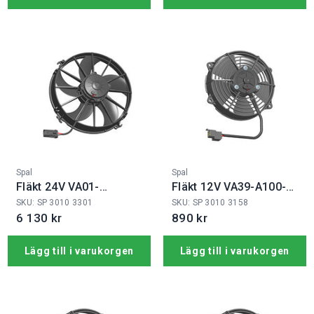
Fabrikat:
Fabrikat:
Spal
Spal
Fläkt 24V VA01-
Fläkt 12V VA39-A100-
BP90/LL-66A
45S
SKU: SP 3010 3301
SKU: SP 3010 3158
6 130 kr
890 kr
Lägg till i varukorgen
Lägg till i varukorgen