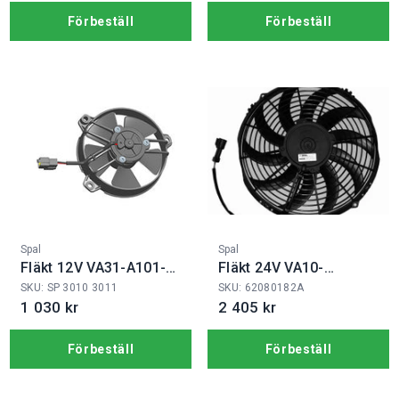
Förbeställ
Förbeställ
Fabrikat:
Fabrikat:
Spal
Spal
Fläkt 12V VA31-A101-
Fläkt 24V VA10-
46A
BP50/C-61A
SKU: SP 3010 3011
SKU: 62080182A
1 030 kr
2 405 kr
Förbeställ
Förbeställ