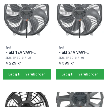
Fabrikat:
Fabrikat:
Spal
Spal
Fläkt 12V VA91-
Fläkt 24V VA91-
ABL326P/N-65A
BBL341PRAN-65A
SKU: SP 3010 7125
SKU: SP 3010 7106
4 225 kr
4 595 kr
Lägg till i varukorgen
Lägg till i varukorgen