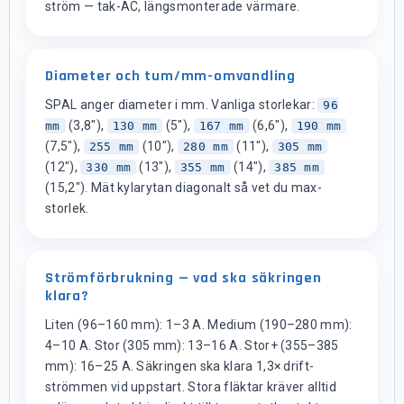
ström — tak-AC, längsmonterade värmare.
Diameter och tum/mm-omvandling
SPAL anger diameter i mm. Vanliga storlekar:
96
(3,8"),
(5"),
(6,6"),
mm
130 mm
167 mm
190 mm
(7,5"),
(10"),
(11"),
255 mm
280 mm
305 mm
(12"),
(13"),
(14"),
330 mm
355 mm
385 mm
(15,2"). Mät kylarytan diagonalt så vet du max-
storlek.
Strömförbrukning — vad ska säkringen
klara?
Liten (96–160 mm): 1–3 A. Medium (190–280 mm):
4–10 A. Stor (305 mm): 13–16 A. Stor+ (355–385
mm): 16–25 A. Säkringen ska klara 1,3× drift-
strömmen vid uppstart. Stora fläktar kräver alltid