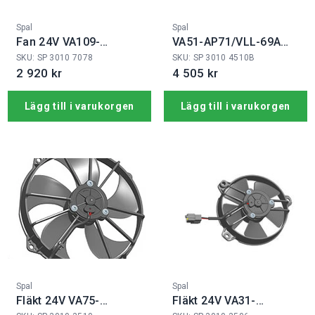
Fabrikat:
Fabrikat:
Spal
Spal
Fan 24V VA109-
VA51-AP71/VLL-69A
BBL330PN-109A
12V
SKU: SP 3010 7078
SKU: SP 3010 4510B
2 920 kr
4 505 kr
Lägg till i varukorgen
Lägg till i varukorgen
Fabrikat:
Fabrikat:
Spal
Spal
Fläkt 24V VA75-
Fläkt 24V VA31-