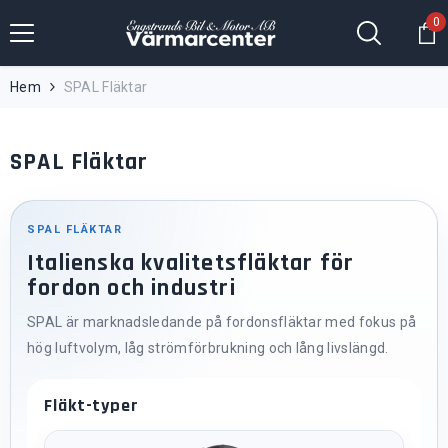
Hoppa till innehållet
0
0
fö
Hem
SPAL Fläktar
SPAL Fläktar
SPAL FLÄKTAR
Italienska kvalitetsfläktar för
fordon och industri
SPAL är marknadsledande på fordonsfläktar med fokus på
hög luftvolym, låg strömförbrukning och lång livslängd.
Fläkt-typer