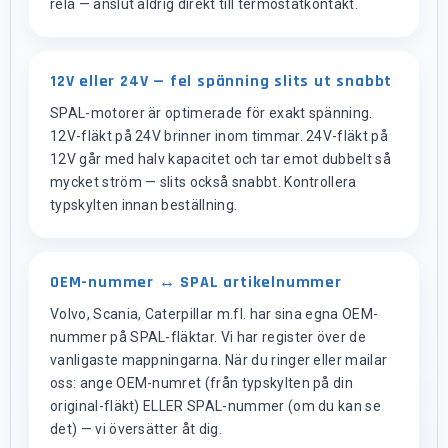
relä — anslut aldrig direkt till termostatkontakt.
12V eller 24V — fel spänning slits ut snabbt
SPAL-motorer är optimerade för exakt spänning.
12V-fläkt på 24V brinner inom timmar. 24V-fläkt på
12V går med halv kapacitet och tar emot dubbelt så
mycket ström — slits också snabbt. Kontrollera
typskylten innan beställning.
OEM-nummer ↔ SPAL artikelnummer
Volvo, Scania, Caterpillar m.fl. har sina egna OEM-
nummer på SPAL-fläktar. Vi har register över de
vanligaste mappningarna. När du ringer eller mailar
oss: ange OEM-numret (från typskylten på din
original-fläkt) ELLER SPAL-nummer (om du kan se
det) — vi översätter åt dig.