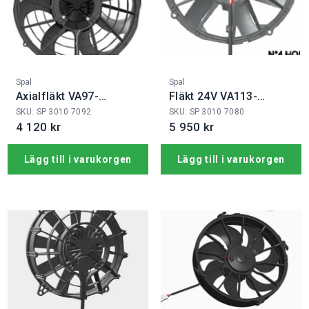
Fabrikat:
Fabrikat:
Spal
Spal
Axialfläkt VA97-
Fläkt 24V VA113-
BBL339P/N-103A
BBL504PN-94A
SKU: SP 3010 7092
SKU: SP 3010 7080
4 120 kr
5 950 kr
Lägg till i varukorgen
Lägg till i varukorgen