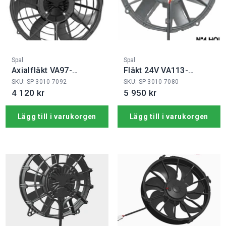
Fabrikat:
Fabrikat:
Spal
Spal
Axialfläkt VA97-
Fläkt 24V VA113-
BBL339P/N-103A
BBL504PN-94A
SKU: SP 3010 7092
SKU: SP 3010 7080
4 120 kr
5 950 kr
Lägg till i varukorgen
Lägg till i varukorgen