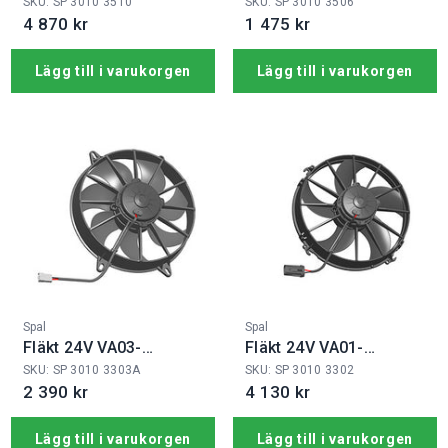
B100/IE-90A
B101/IE-46S
SKU: SP 3010 3510
SKU: SP 3010 3506
4 870 kr
1 475 kr
Lägg till i varukorgen
Lägg till i varukorgen
Fabrikat:
Fabrikat:
Spal
Spal
Fläkt 24V VA03-
Fläkt 24V VA01-
BP90/LL-68A
BP90/LL-79S
SKU: SP 3010 3303A
SKU: SP 3010 3302
2 390 kr
4 130 kr
Lägg till i varukorgen
Lägg till i varukorgen