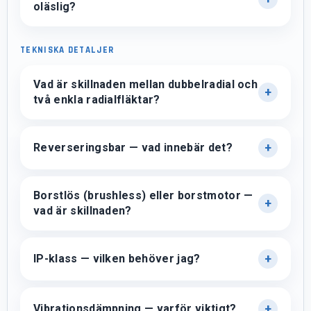
oläslig?
TEKNISKA DETALJER
Vad är skillnaden mellan dubbelradial och
två enkla radialfläktar?
Reverseringsbar — vad innebär det?
Borstlös (brushless) eller borstmotor —
vad är skillnaden?
IP-klass — vilken behöver jag?
Vibrationsdämpning — varför viktigt?