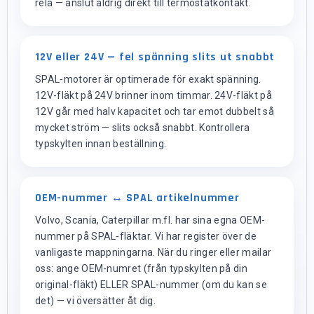
relä — anslut aldrig direkt till termostatkontakt.
12V eller 24V — fel spänning slits ut snabbt
SPAL-motorer är optimerade för exakt spänning.
12V-fläkt på 24V brinner inom timmar. 24V-fläkt på
12V går med halv kapacitet och tar emot dubbelt så
mycket ström — slits också snabbt. Kontrollera
typskylten innan beställning.
OEM-nummer ↔ SPAL artikelnummer
Volvo, Scania, Caterpillar m.fl. har sina egna OEM-
nummer på SPAL-fläktar. Vi har register över de
vanligaste mappningarna. När du ringer eller mailar
oss: ange OEM-numret (från typskylten på din
original-fläkt) ELLER SPAL-nummer (om du kan se
det) — vi översätter åt dig.