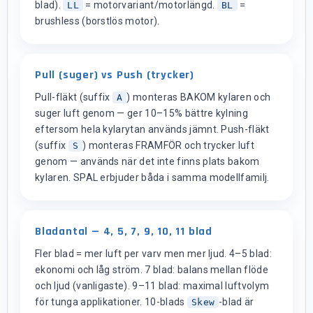
blad).
= motorvariant/motorlängd.
=
LL
BL
brushless (borstlös motor).
Pull (suger) vs Push (trycker)
Pull-fläkt (suffix
) monteras BAKOM kylaren och
A
suger luft genom — ger 10–15% bättre kylning
eftersom hela kylarytan används jämnt. Push-fläkt
(suffix
) monteras FRAMFÖR och trycker luft
S
genom — används när det inte finns plats bakom
kylaren. SPAL erbjuder båda i samma modellfamilj.
Bladantal — 4, 5, 7, 9, 10, 11 blad
Fler blad = mer luft per varv men mer ljud. 4–5 blad:
ekonomi och låg ström. 7 blad: balans mellan flöde
och ljud (vanligaste). 9–11 blad: maximal luftvolym
för tunga applikationer. 10-blads
-blad är
Skew