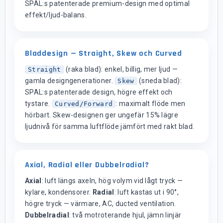
SPAL:s patenterade premium-design med optimal
effekt/ljud-balans.
Bladdesign — Straight, Skew och Curved
(raka blad): enkel, billig, mer ljud —
Straight
gamla designgenerationer.
(sneda blad):
Skew
SPAL:s patenterade design, högre effekt och
tystare.
: maximalt flöde men
Curved/Forward
hörbart. Skew-designen ger ungefär 15% lägre
ljudnivå för samma luftflöde jämfört med rakt blad.
Axial, Radial eller Dubbelradial?
Axial
: luft längs axeln, hög volym vid lågt tryck —
kylare, kondensorer.
Radial
: luft kastas ut i 90°,
högre tryck — värmare, AC, ducted ventilation.
Dubbelradial
: två motroterande hjul, jämn linjär