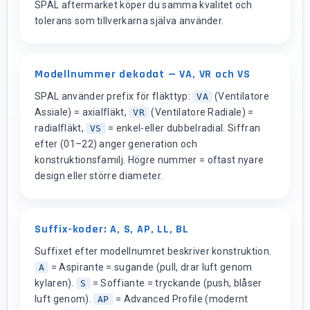
SPAL aftermarket köper du samma kvalitet och
tolerans som tillverkarna själva använder.
Modellnummer dekodat — VA, VR och VS
SPAL använder prefix för fläkttyp:
(Ventilatore
VA
Assiale) = axialfläkt,
(Ventilatore Radiale) =
VR
radialfläkt,
= enkel-eller dubbelradial. Siffran
VS
efter (01–22) anger generation och
konstruktionsfamilj. Högre nummer = oftast nyare
design eller större diameter.
Suffix-koder: A, S, AP, LL, BL
Suffixet efter modellnumret beskriver konstruktion.
= Aspirante = sugande (pull, drar luft genom
A
kylaren).
= Soffiante = tryckande (push, blåser
S
luft genom).
= Advanced Profile (modernt
AP