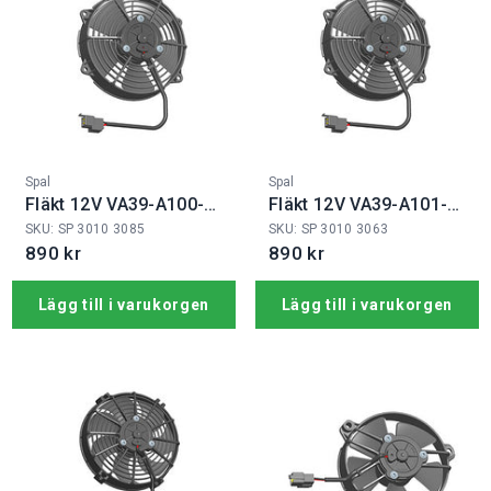
Fabrikat:
Fabrikat:
Spal
Spal
Fläkt 12V VA39-A100-
Fläkt 12V VA39-A101-
45A
45A
SKU: SP 3010 3085
SKU: SP 3010 3063
890 kr
890 kr
Lägg till i varukorgen
Lägg till i varukorgen