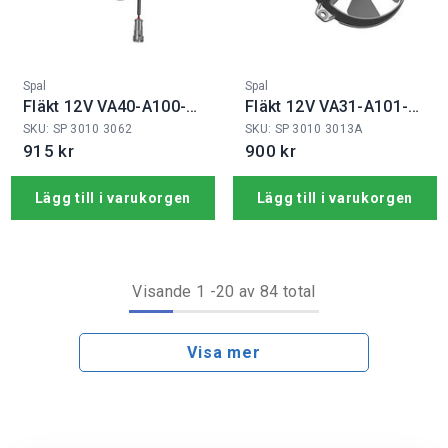
Fabrikat:
Fabrikat:
Spal
Spal
Fläkt 12V VA40-A100-
Fläkt 12V VA31-A101-
76A
46S
SKU: SP 3010 3062
SKU: SP 3010 3013A
915 kr
900 kr
Lägg till i varukorgen
Lägg till i varukorgen
Visande
1
-
20
av 84 total
Visa mer