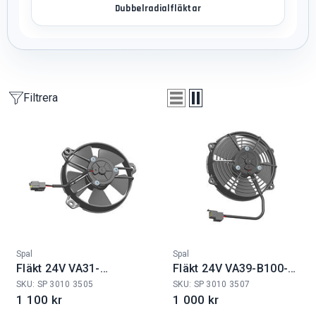
Dubbelradialfläktar
Filtrera
Fabrikat:
Fabrikat:
Spal
Spal
Fläkt 24V VA31-
Fläkt 24V VA39-B100-
B101/IE-46A
45S
SKU: SP 3010 3505
SKU: SP 3010 3507
1 100 kr
1 000 kr