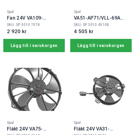
Fabrikat:
Fabrikat:
Spal
Spal
Fan 24V VA109-
VA51-AP71/VLL-69A
BBL330PN-109A
12V
SKU: SP 3010 7078
SKU: SP 3010 4510B
2 920 kr
4 505 kr
Lägg till i varukorgen
Lägg till i varukorgen
Fabrikat:
Fabrikat:
Spal
Spal
Fläkt 24V VA75-
Fläkt 24V VA31-