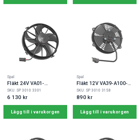
Fabrikat:
Fabrikat:
Spal
Spal
Fläkt 24V VA01-
Fläkt 12V VA39-A100-
BP90/LL-66A
45S
SKU: SP 3010 3301
SKU: SP 3010 3158
6 130 kr
890 kr
Lägg till i varukorgen
Lägg till i varukorgen