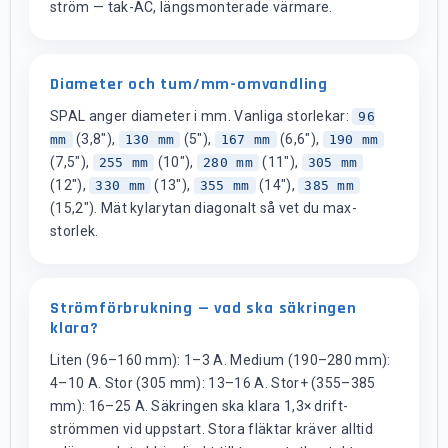
ström — tak-AC, längsmonterade värmare.
Diameter och tum/mm-omvandling
SPAL anger diameter i mm. Vanliga storlekar:
96
(3,8"),
(5"),
(6,6"),
mm
130 mm
167 mm
190 mm
(7,5"),
(10"),
(11"),
255 mm
280 mm
305 mm
(12"),
(13"),
(14"),
330 mm
355 mm
385 mm
(15,2"). Mät kylarytan diagonalt så vet du max-
storlek.
Strömförbrukning — vad ska säkringen
klara?
Liten (96–160 mm): 1–3 A. Medium (190–280 mm):
4–10 A. Stor (305 mm): 13–16 A. Stor+ (355–385
mm): 16–25 A. Säkringen ska klara 1,3× drift-
strömmen vid uppstart. Stora fläktar kräver alltid