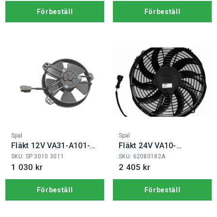
Förbeställ
Förbeställ
Fabrikat:
Fabrikat:
Spal
Spal
Fläkt 12V VA31-A101-
Fläkt 24V VA10-
46A
BP50/C-61A
SKU: SP 3010 3011
SKU: 62080182A
1 030 kr
2 405 kr
Förbeställ
Förbeställ