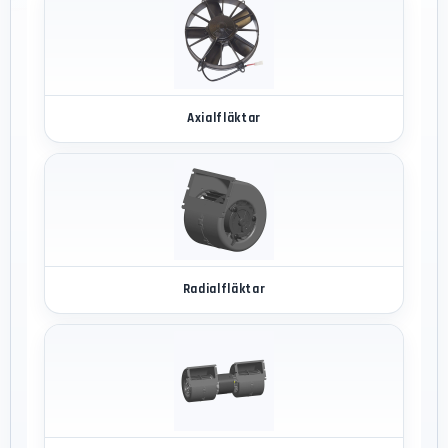
Axialfläktar
Radialfläktar