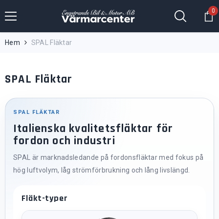
Hoppa till innehållet
0
0
fö
Hem
SPAL Fläktar
SPAL Fläktar
SPAL FLÄKTAR
Italienska kvalitetsfläktar för
fordon och industri
SPAL är marknadsledande på fordonsfläktar med fokus på
hög luftvolym, låg strömförbrukning och lång livslängd.
Fläkt-typer