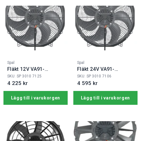
Fabrikat:
Fabrikat:
Spal
Spal
Fläkt 12V VA91-
Fläkt 24V VA91-
ABL326P/N-65A
BBL341PRAN-65A
SKU: SP 3010 7125
SKU: SP 3010 7106
4 225 kr
4 595 kr
Lägg till i varukorgen
Lägg till i varukorgen