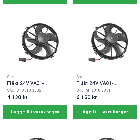
Fabrikat:
Fabrikat:
Spal
Spal
Fläkt 24V VA01-
Fläkt 24V VA01-
BP90/LL-79S
BP90/LL-66A
SKU: SP 3010 3302
SKU: SP 3010 3301
4 130 kr
6 130 kr
Lägg till i varukorgen
Lägg till i varukorgen