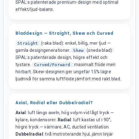
SPAL:s patenterade premium-design med optimal
effekt/ljud-balans.
Bladdesign — Straight, Skew och Curved
(raka blad): enkel, billig, mer ljud —
Straight
gamla designgenerationer.
(sneda blad):
Skew
SPAL:s patenterade design, högre effekt och
tystare.
: maximalt flöde men
Curved/Forward
hörbart. Skew-designen ger ungefär 15% lägre
ljudnivå för samma luftflöde jämfört med rakt blad.
Axial, Radial eller Dubbelradial?
Axial
: luft längs axeln, hög volym vid lågt tryck —
kylare, kondensorer.
Radial
: luft kastas ut i 90°,
högre tryck — värmare, AC, ducted ventilation.
Dubbelradial
: två motroterande hjul, jämn linjär