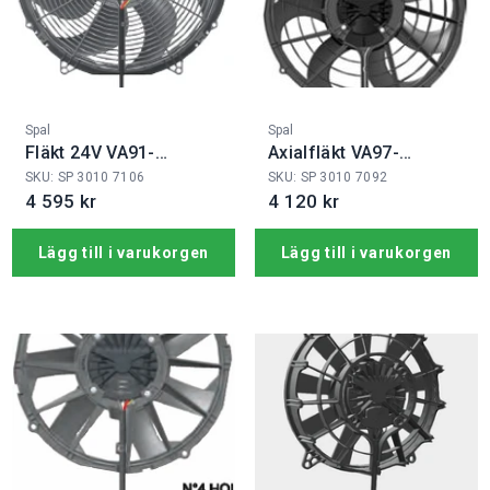
Fabrikat:
Fabrikat:
Spal
Spal
Fläkt 24V VA91-
Axialfläkt VA97-
BBL341PRAN-65A
BBL339P/N-103A
SKU: SP 3010 7106
SKU: SP 3010 7092
4 595 kr
4 120 kr
Lägg till i varukorgen
Lägg till i varukorgen