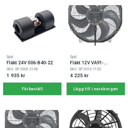
Fabrikat:
Fabrikat:
Spal
Spal
Fläkt 24V 006-B40-22
Fläkt 12V VA91-
ABL326P/N-65A
SKU: SP 3000 2108
SKU: SP 3010 7125
1 935 kr
4 225 kr
Förbeställ
Lägg till i varukorgen