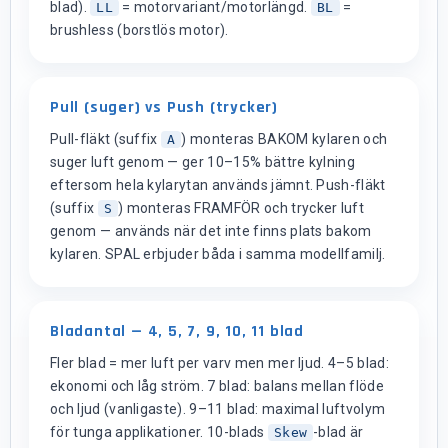
blad).
= motorvariant/motorlängd.
=
LL
BL
brushless (borstlös motor).
Pull (suger) vs Push (trycker)
Pull-fläkt (suffix
) monteras BAKOM kylaren och
A
suger luft genom — ger 10–15% bättre kylning
eftersom hela kylarytan används jämnt. Push-fläkt
(suffix
) monteras FRAMFÖR och trycker luft
S
genom — används när det inte finns plats bakom
kylaren. SPAL erbjuder båda i samma modellfamilj.
Bladantal — 4, 5, 7, 9, 10, 11 blad
Fler blad = mer luft per varv men mer ljud. 4–5 blad:
ekonomi och låg ström. 7 blad: balans mellan flöde
och ljud (vanligaste). 9–11 blad: maximal luftvolym
för tunga applikationer. 10-blads
-blad är
Skew