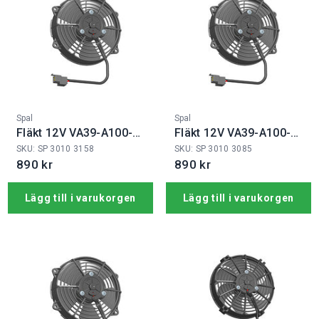
Fabrikat:
Fabrikat:
Spal
Spal
Fläkt 12V VA39-A100-
Fläkt 12V VA39-A100-
45S
45A
SKU: SP 3010 3158
SKU: SP 3010 3085
890 kr
890 kr
Lägg till i varukorgen
Lägg till i varukorgen