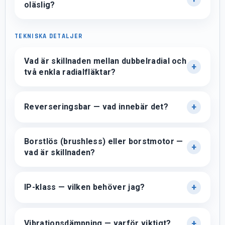
oläslig?
TEKNISKA DETALJER
Vad är skillnaden mellan dubbelradial och
två enkla radialfläktar?
Reverseringsbar — vad innebär det?
Borstlös (brushless) eller borstmotor —
vad är skillnaden?
IP-klass — vilken behöver jag?
Vibrationsdämpning — varför viktigt?