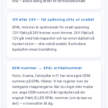
relä — anslut aldrig direkt till termostatkontakt.
12V eller 24V — fel spänning slits ut snabbt
SPAL-motorer är optimerade för exakt spänning.
12V-fläkt på 24V brinner inom timmar. 24V-fläkt på
12V går med halv kapacitet och tar emot dubbelt så
mycket ström — slits också snabbt. Kontrollera
typskylten innan beställning.
OEM-nummer ↔ SPAL artikelnummer
Volvo, Scania, Caterpillar m.fl. har sina egna OEM-
nummer på SPAL-fläktar. Vi har register över de
vanligaste mappningarna. När du ringer eller mailar
oss: ange OEM-numret (från typskylten på din
original-fläkt) ELLER SPAL-nummer (om du kan se
det) — vi översätter åt dig.