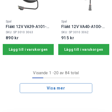
Fabrikat:
Fabrikat:
Spal
Spal
Fläkt 12V VA39-A101-
Fläkt 12V VA40-A100-
45A
76A
SKU: SP 3010 3063
SKU: SP 3010 3062
890 kr
915 kr
Lägg till i varukorgen
Lägg till i varukorgen
Visande
1
-
20
av 84 total
Visa mer