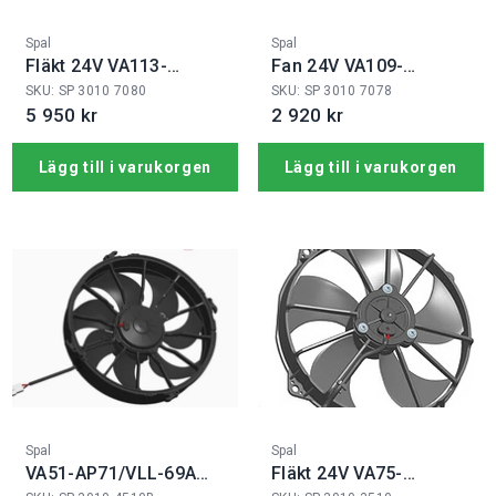
Fabrikat:
Fabrikat:
Spal
Spal
Fläkt 24V VA113-
Fan 24V VA109-
BBL504PN-94A
BBL330PN-109A
SKU: SP 3010 7080
SKU: SP 3010 7078
5 950 kr
2 920 kr
Lägg till i varukorgen
Lägg till i varukorgen
Fabrikat:
Fabrikat:
Spal
Spal
VA51-AP71/VLL-69A
Fläkt 24V VA75-