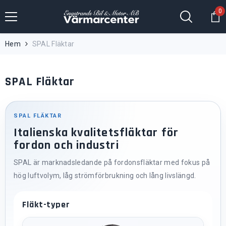
Hoppa till innehållet
0
0
fö
Hem
SPAL Fläktar
SPAL Fläktar
SPAL FLÄKTAR
Italienska kvalitetsfläktar för
fordon och industri
SPAL är marknadsledande på fordonsfläktar med fokus på
hög luftvolym, låg strömförbrukning och lång livslängd.
Fläkt-typer