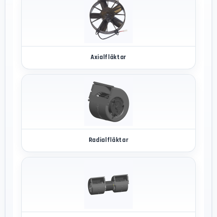
Axialfläktar
Radialfläktar