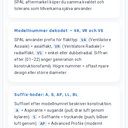
SPAL aftermarket köper du samma kvalitet och
tolerans som tillverkarna själva använder.
Modellnummer dekodat — VA, VR och VS
SPAL använder prefix för fläkttyp:
(Ventilatore
VA
Assiale) = axialfläkt,
(Ventilatore Radiale) =
VR
radialfläkt,
= enkel-eller dubbelradial. Siffran
VS
efter (01–22) anger generation och
konstruktionsfamilj. Högre nummer = oftast nyare
design eller större diameter.
Suffix-koder: A, S, AP, LL, BL
Suffixet efter modellnumret beskriver konstruktion.
= Aspirante = sugande (pull, drar luft genom
A
kylaren).
= Soffiante = tryckande (push, blåser
S
luft genom).
= Advanced Profile (modernt
AP