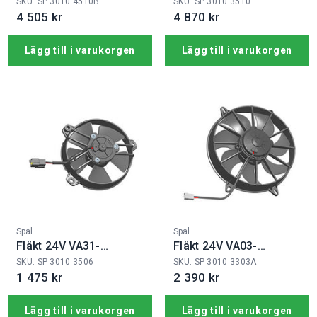
12V
B100/IE-90A
SKU: SP 3010 4510B
SKU: SP 3010 3510
4 505 kr
4 870 kr
Lägg till i varukorgen
Lägg till i varukorgen
Fabrikat:
Fabrikat:
Spal
Spal
Fläkt 24V VA31-
Fläkt 24V VA03-
B101/IE-46S
BP90/LL-68A
SKU: SP 3010 3506
SKU: SP 3010 3303A
1 475 kr
2 390 kr
Lägg till i varukorgen
Lägg till i varukorgen