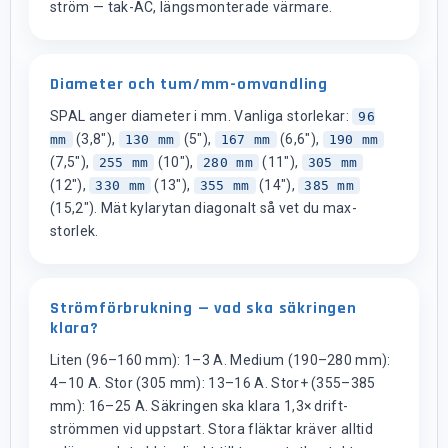
ström — tak-AC, längsmonterade värmare.
Diameter och tum/mm-omvandling
SPAL anger diameter i mm. Vanliga storlekar:
96
(3,8"),
(5"),
(6,6"),
mm
130 mm
167 mm
190 mm
(7,5"),
(10"),
(11"),
255 mm
280 mm
305 mm
(12"),
(13"),
(14"),
330 mm
355 mm
385 mm
(15,2"). Mät kylarytan diagonalt så vet du max-
storlek.
Strömförbrukning — vad ska säkringen
klara?
Liten (96–160 mm): 1–3 A. Medium (190–280 mm):
4–10 A. Stor (305 mm): 13–16 A. Stor+ (355–385
mm): 16–25 A. Säkringen ska klara 1,3× drift-
strömmen vid uppstart. Stora fläktar kräver alltid