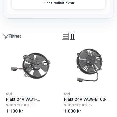
Dubbelradialfläktar
Filtrera
Fabrikat:
Fabrikat:
Spal
Spal
Fläkt 24V VA31-
Fläkt 24V VA39-B100-
B101/IE-46A
45S
SKU: SP 3010 3505
SKU: SP 3010 3507
1 100 kr
1 000 kr