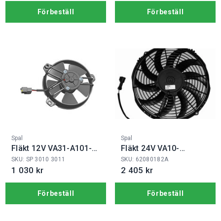
Förbeställ
Förbeställ
Fabrikat:
Fabrikat:
Spal
Spal
Fläkt 12V VA31-A101-
Fläkt 24V VA10-
46A
BP50/C-61A
SKU: SP 3010 3011
SKU: 62080182A
1 030 kr
2 405 kr
Förbeställ
Förbeställ