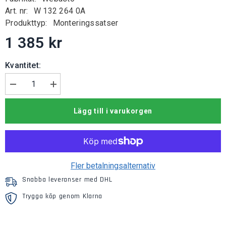
Art. nr:
W 132 264 0A
Produkttyp:
Monteringssatser
1 385 kr
Kvantitet:
Minska
Öka
mängden
kvantiteten
för
för
Lägg till i varukorgen
IPCU
IPCU
modul
modul
Fler betalningsalternativ
Snabba leveranser med DHL
Trygga köp genom Klarna