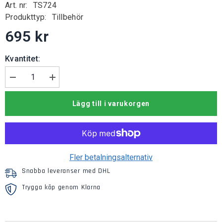
Art. nr:
TS724
Produkttyp:
Tillbehör
695 kr
Kvantitet:
Minska
Öka
mängden
kvantiteten
för
för
Lägg till i varukorgen
Kylarskydd
Kylarskydd
Subaru
Subaru
XV
XV
Fler betalningsalternativ
Snabba leveranser med DHL
Trygga köp genom Klarna