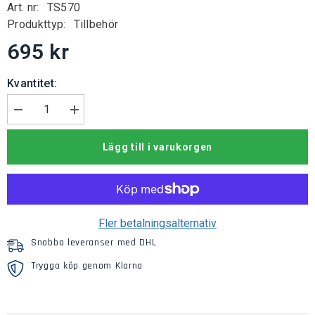
Art. nr:
TS570
Produkttyp:
Tillbehör
695 kr
Kvantitet:
Minska
Öka
mängden
kvantiteten
för
för
Lägg till i varukorgen
Kylarskydd
Kylarskydd
Toyota
Toyota
Auris
Auris
Hybrid
Hybrid
Fler betalningsalternativ
Snabba leveranser med DHL
Trygga köp genom Klarna