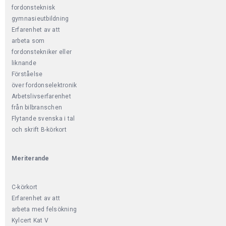
fordonsteknisk
gymnasieutbildning
Erfarenhet av att
arbeta som
fordonstekniker eller
liknande
Förståelse
över fordonselektronik
Arbetslivserfarenhet
från bilbranschen
Flytande svenska i tal
och skrift B-körkort
Meriterande
C-körkort
Erfarenhet av att
arbeta med felsökning
Kylcert Kat V