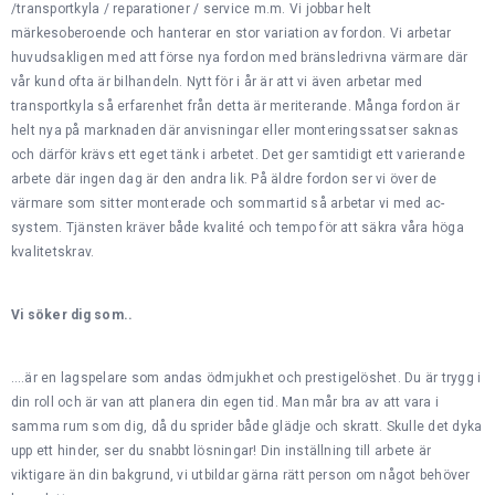
/transportkyla / reparationer / service m.m. Vi jobbar helt
märkesoberoende och hanterar en stor variation av fordon. Vi arbetar
huvudsakligen med att förse nya fordon med bränsledrivna värmare där
vår kund ofta är bilhandeln. Nytt för i år är att vi även arbetar med
transportkyla så erfarenhet från detta är meriterande. Många fordon är
helt nya på marknaden där anvisningar eller monteringssatser saknas
och därför krävs ett eget tänk i arbetet. Det ger samtidigt ett varierande
arbete där ingen dag är den andra lik. På äldre fordon ser vi över de
värmare som sitter monterade och sommartid så arbetar vi med ac-
system. Tjänsten kräver både kvalité och tempo för att säkra våra höga
kvalitetskrav.
Vi söker dig som..
….är en lagspelare som andas ödmjukhet och prestigelöshet. Du är trygg i
din roll och är van att planera din egen tid. Man mår bra av att vara i
samma rum som dig, då du sprider både glädje och skratt. Skulle det dyka
upp ett hinder, ser du snabbt lösningar! Din inställning till arbete är
viktigare än din bakgrund, vi utbildar gärna rätt person om något behöver