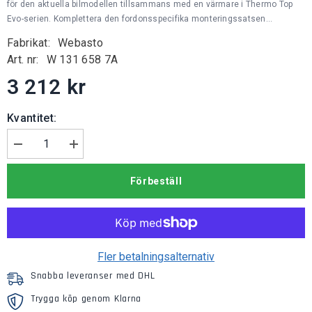
för den aktuella bilmodellen tillsammans med en värmare i Thermo Top
Evo-serien. Komplettera den fordonsspecifika monteringssatsen...
Fabrikat:
Webasto
Art. nr:
W 131 658 7A
3 212 kr
Kvantitet:
Minska
Öka
mängden
kvantiteten
för
för
Förbeställ
Webasto
Webasto
Monteringssats
Monteringssats
EVO
EVO
Fler betalningsalternativ
Snabba leveranser med DHL
Trygga köp genom Klarna