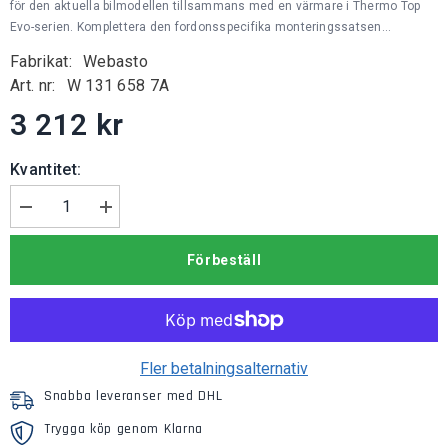
för den aktuella bilmodellen tillsammans med en värmare i Thermo Top
Evo-serien. Komplettera den fordonsspecifika monteringssatsen...
Fabrikat:
Webasto
Art. nr:
W 131 658 7A
3 212 kr
Kvantitet:
Minska
Öka
mängden
kvantiteten
för
för
Förbeställ
Webasto
Webasto
Monteringssats
Monteringssats
EVO
EVO
Fler betalningsalternativ
Snabba leveranser med DHL
Trygga köp genom Klarna