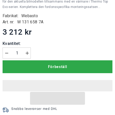
för den aktuella bilmodellen tillsammans med en värmare i Thermo Top
Evo-serien. Komplettera den fordonsspecifika monteringssatsen...
Fabrikat:
Webasto
Art. nr:
W 131 658 7A
3 212 kr
Kvantitet:
Minska
Öka
mängden
kvantiteten
för
för
Förbeställ
Webasto
Webasto
Monteringssats
Monteringssats
EVO
EVO
Snabba leveranser med DHL