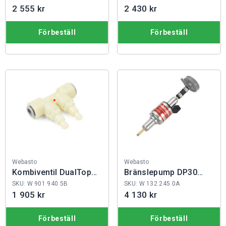
2 555 kr
2 430 kr
Förbeställ
Förbeställ
Fabrikat:
Fabrikat:
Webasto
Webasto
Kombiventil DualTop
Bränslepump DP30
RHA
12V
SKU: W 901 940 5B
SKU: W 132 245 0A
1 905 kr
4 130 kr
Förbeställ
Förbeställ