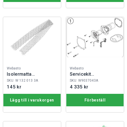
Fabrikat:
Fabrikat:
Webasto
Webasto
Isolermatta
Servicekit
värmeväxlare AT 20
AT2000ST/STC
SKU: W 132 013 3A
SKU: W9037043A
145 kr
4 335 kr
Lägg till i varukorgen
Förbeställ