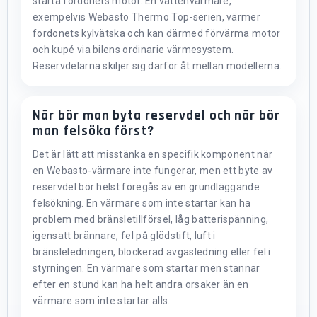
starta fordonets motor. En vattenvärmare,
exempelvis Webasto Thermo Top-serien, värmer
fordonets kylvätska och kan därmed förvärma motor
och kupé via bilens ordinarie värmesystem.
Reservdelarna skiljer sig därför åt mellan modellerna.
När bör man byta reservdel och när bör
man felsöka först?
Det är lätt att misstänka en specifik komponent när
en Webasto-värmare inte fungerar, men ett byte av
reservdel bör helst föregås av en grundläggande
felsökning. En värmare som inte startar kan ha
problem med bränsletillförsel, låg batterispänning,
igensatt brännare, fel på glödstift, luft i
bränsleledningen, blockerad avgasledning eller fel i
styrningen. En värmare som startar men stannar
efter en stund kan ha helt andra orsaker än en
värmare som inte startar alls.