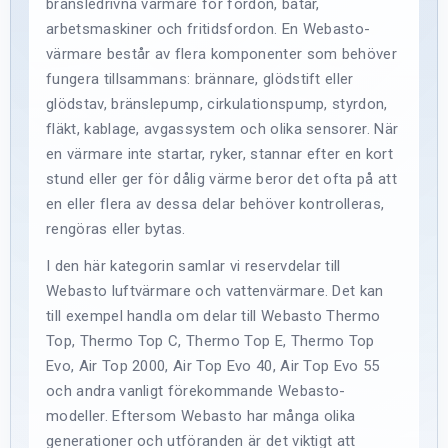
bränsledrivna värmare för fordon, båtar,
arbetsmaskiner och fritidsfordon. En Webasto-
värmare består av flera komponenter som behöver
fungera tillsammans: brännare, glödstift eller
glödstav, bränslepump, cirkulationspump, styrdon,
fläkt, kablage, avgassystem och olika sensorer. När
en värmare inte startar, ryker, stannar efter en kort
stund eller ger för dålig värme beror det ofta på att
en eller flera av dessa delar behöver kontrolleras,
rengöras eller bytas.
I den här kategorin samlar vi reservdelar till
Webasto luftvärmare och vattenvärmare. Det kan
till exempel handla om delar till Webasto Thermo
Top, Thermo Top C, Thermo Top E, Thermo Top
Evo, Air Top 2000, Air Top Evo 40, Air Top Evo 55
och andra vanligt förekommande Webasto-
modeller. Eftersom Webasto har många olika
generationer och utföranden är det viktigt att