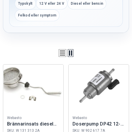
Typskylt
12 V eller 24 V
Diesel eller bensin
Felkod eller symptom
Fabrikat:
Fabrikat:
Webasto
Webasto
Brännarinsats diesel
Doserpump DP42 12-
AT39/5500
24V
SKU: W 131 313 2A
SKU: W 902 617 7A