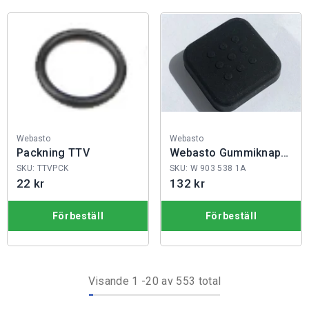
Fabrikat:
Fabrikat:
Webasto
Webasto
Packning TTV
Webasto Gummiknapp
ThermoConnect
SKU: TTVPCK
SKU: W 903 538 1A
22 kr
132 kr
Förbeställ
Förbeställ
Visande
1
-
20
av 553 total