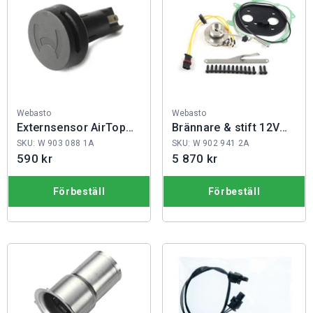
Fabrikat:
Fabrikat:
Webasto
Webasto
Externsensor AirTop
Brännare & stift 12V
2,5m
AT 40/55
SKU: W 903 088 1A
SKU: W 902 941 2A
590 kr
5 870 kr
Förbeställ
Förbeställ