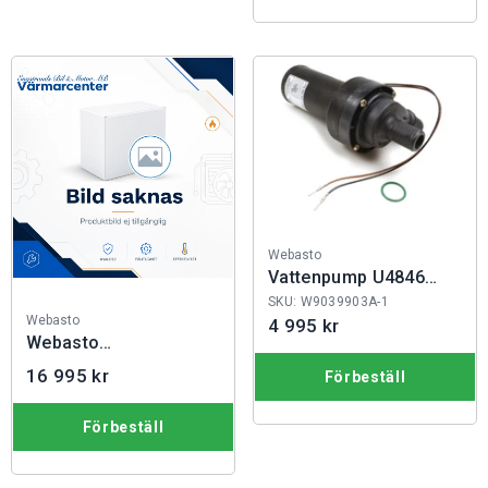
Fabrikat:
Webasto
Vattenpump U4846
24V, Th 90/S
SKU: W9039903A-1
Fabrikat:
Webasto
4 995 kr
Webasto
Utbytesvärmare TT-
16 995 kr
Förbeställ
EVO
Förbeställ