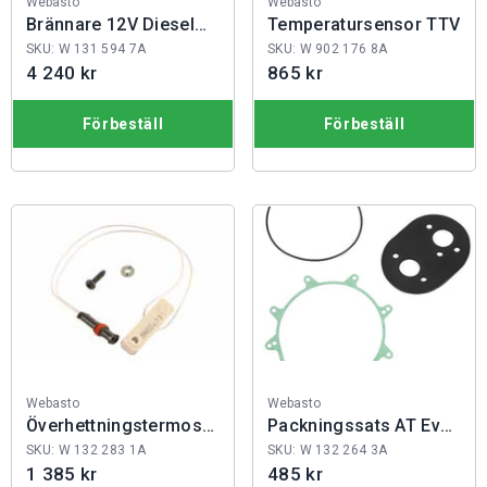
Fabrikat:
Fabrikat:
Webasto
Webasto
Brännare 12V Diesel
Temperatursensor TTV
TT-Evo
SKU: W 131 594 7A
SKU: W 902 176 8A
4 240 kr
865 kr
Förbeställ
Förbeställ
Fabrikat:
Fabrikat:
Webasto
Webasto
Överhettningstermostat
Packningssats AT Evo
AT 3500
39-5500
SKU: W 132 283 1A
SKU: W 132 264 3A
1 385 kr
485 kr