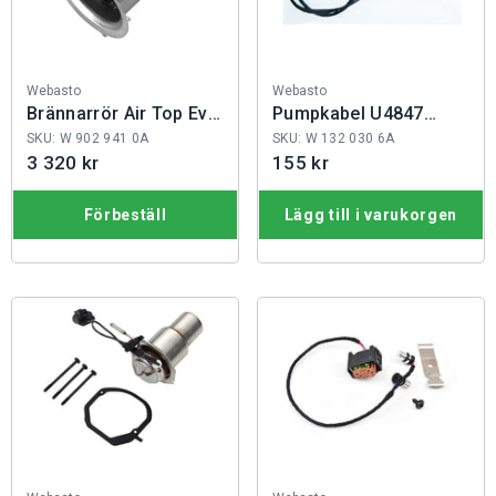
Fabrikat:
Fabrikat:
Webasto
Webasto
Brännarrör Air Top Evo
Pumpkabel U4847
40/55
Econ L: 0,4 m
SKU: W 902 941 0A
SKU: W 132 030 6A
3 320 kr
155 kr
Förbeställ
Lägg till i varukorgen