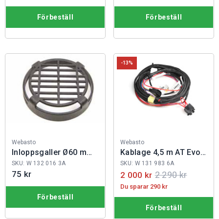
Förbeställ
Förbeställ
-13%
Fabrikat:
Fabrikat:
Webasto
Webasto
Inloppsgaller Ø60 mm
Kablage 4,5 m AT Evo
AT2000
39-5500
SKU: W 132 016 3A
SKU: W 131 983 6A
75 kr
2 290 kr
2 000 kr
Du sparar 290 kr
Förbeställ
Förbeställ