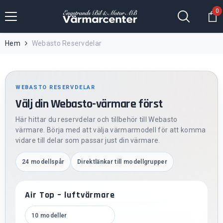
Hoppa till innehållet
0
0
fö
Hem
Webasto Reservdelar
WEBASTO RESERVDELAR
Välj din Webasto-värmare först
Här hittar du reservdelar och tillbehör till Webasto
värmare. Börja med att välja värmarmodell för att komma
vidare till delar som passar just din värmare.
24 modellspår
Direktlänkar till modellgrupper
Air Top – luftvärmare
10 modeller