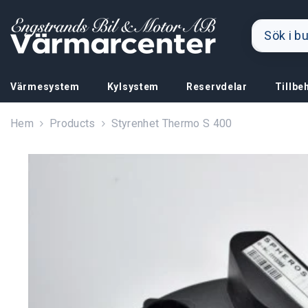
Hoppa till innehållet
Värmesystem
Kylsystem
Reservdelar
Tillbe
Hem
Products
Styrenhet Thermo S 400