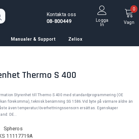
0
0
Kontakta oss
f
Logga
08-800449
Vagn
In
Manualer & Support
Zeliox
enhet Thermo S 400
ormation Styrenhet till Thermo S 400 med standardprogrammering (OE
 kan förekomma), teknisk benämning SG 1586.Vid byte på värmare äldre än
åste även temperatur/överhettningssensorn ersättas. Egenskaper
and: DE...
:
Spheros
KS 11117719A