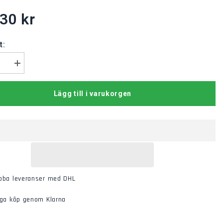
30 kr
t:
a
Öka
den
kvantiteten
för
Lägg till i varukorgen
het
Styrenhet
o
Thermo
S
400
bba leveranser med DHL
gga köp genom Klarna