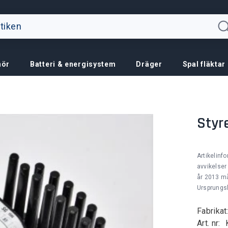
hör
Batteri & energisystem
Dräger
Spal fläktar
Styr
Artikelinf
avvikelser
år 2013 m
Ursprungsl
Fabrikat
Art. nr: