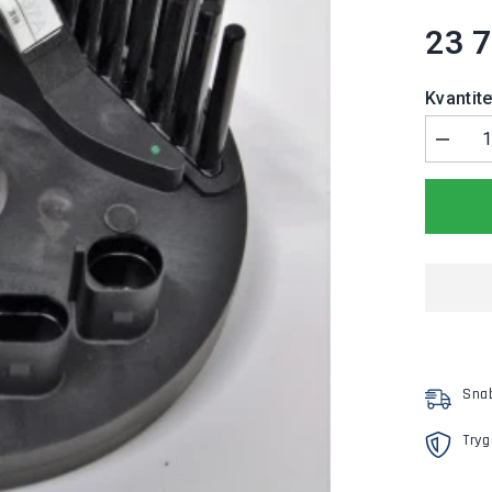
23 7
Kvantite
Minsk
mäng
för
Styren
Therm
S
400
Sna
Try