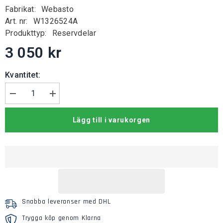
Fabrikat:
Webasto
Art. nr:
W1326524A
Produkttyp:
Reservdelar
3 050 kr
Kvantitet:
Minska
Öka
mängden
kvantiteten
för
för
Lägg till i varukorgen
Doserpump
Doserpump
DP42
DP42
12-
12-
24
24
volt
volt
Snabba leveranser med DHL
Trygga köp genom Klarna