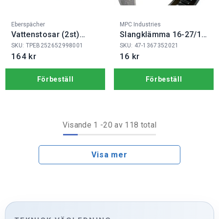
Fabrikat:
Fabrikat:
Eberspächer
MPC Industries
Vattenstosar (2st)
Slangklämma 16-27/12
20mm 90gr+ O-ring H3
W1S
SKU: TPEB252652998001
SKU: 47-1367352021
164 kr
16 kr
Förbeställ
Förbeställ
Visande
1
-
20
av 118 total
Visa mer