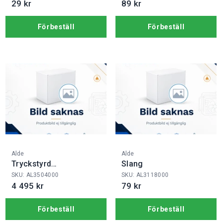
29 kr
89 kr
Förbeställ
Förbeställ
Fabrikat:
Fabrikat:
Alde
Alde
Tryckstyrd
Slang
Färskvattenpump
SKU: AL3504000
SKU: AL3118000
4 495 kr
79 kr
Förbeställ
Förbeställ