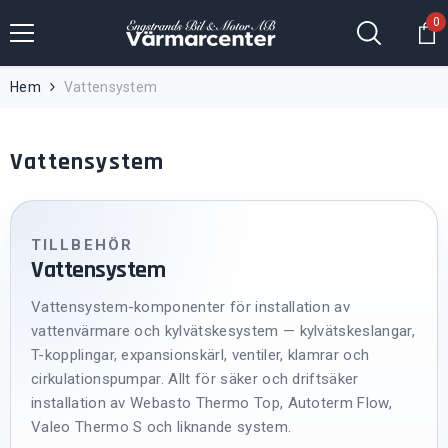
Hoppa till innehållet
0
0
fö
Hem
Vattensystem
Vattensystem
TILLBEHÖR
Vattensystem
Vattensystem-komponenter för installation av
vattenvärmare och kylvätskesystem — kylvätskeslangar,
T-kopplingar, expansionskärl, ventiler, klamrar och
cirkulationspumpar. Allt för säker och driftsäker
installation av Webasto Thermo Top, Autoterm Flow,
Valeo Thermo S och liknande system.