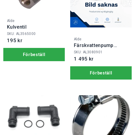
Fabrikat:
Alde
Kulventil
SKU: AL3565000
Fabrikat:
Alde
195 kr
Färskvattenpump
Fotmanövrerad
SKU: AL3080901
Förbeställ
1 495 kr
Förbeställ