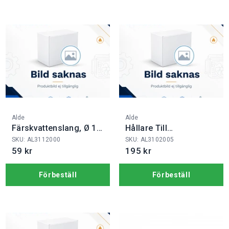
Fabrikat:
Fabrikat:
Alde
Alde
Färskvattenslang, Ø 12
Hållare Till
MM
Blandningsventil
SKU: AL3112000
SKU: AL3102005
59 kr
195 kr
Förbeställ
Förbeställ