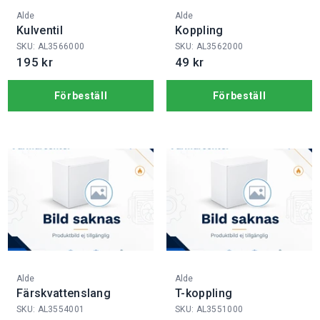
Fabrikat:
Fabrikat:
Alde
Alde
Kulventil
Koppling
SKU: AL3566000
SKU: AL3562000
195 kr
49 kr
Förbeställ
Förbeställ
Fabrikat:
Fabrikat:
Alde
Alde
Färskvattenslang
T-koppling
SKU: AL3554001
SKU: AL3551000