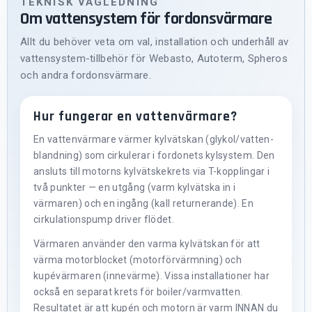
TEKNISK VÄGLEDNING
Om vattensystem för fordonsvärmare
Allt du behöver veta om val, installation och underhåll av
vattensystem-tillbehör för Webasto, Autoterm, Spheros
och andra fordonsvärmare.
Hur fungerar en vattenvärmare?
En vattenvärmare värmer kylvätskan (glykol/vatten-
blandning) som cirkulerar i fordonets kylsystem. Den
ansluts till motorns kylvätskekrets via T-kopplingar i
två punkter — en utgång (varm kylvätska in i
värmaren) och en ingång (kall returnerande). En
cirkulationspump driver flödet.
Värmaren använder den varma kylvätskan för att
värma motorblocket (motorförvärmning) och
kupévärmaren (innevärme). Vissa installationer har
också en separat krets för boiler/varmvatten.
Resultatet är att kupén och motorn är varm INNAN du