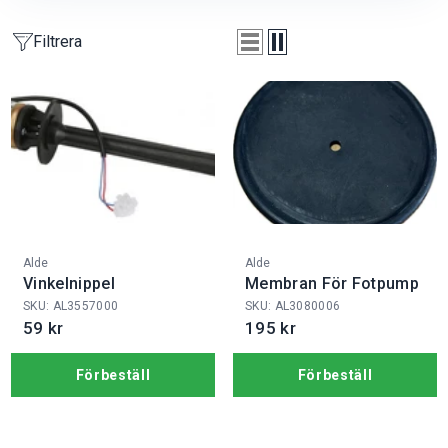
Filtrera
Fabrikat:
Fabrikat:
Alde
Alde
Vinkelnippel
Membran För Fotpump
SKU: AL3557000
SKU: AL3080006
59 kr
195 kr
Förbeställ
Förbeställ