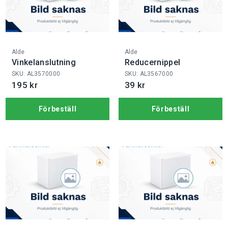
Fabrikat:
Fabrikat:
Alde
Alde
Vinkelanslutning
Reducernippel
SKU: AL3570000
SKU: AL3567000
195 kr
39 kr
Förbeställ
Förbeställ