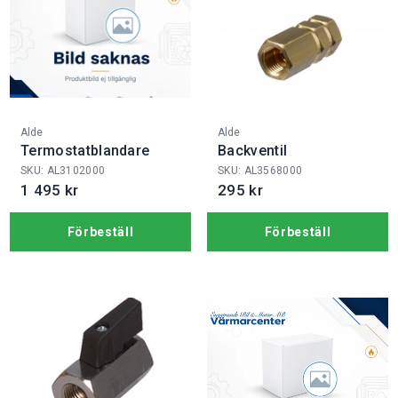
Fabrikat:
Fabrikat:
Alde
Alde
Termostatblandare
Backventil
SKU: AL3102000
SKU: AL3568000
1 495 kr
295 kr
Förbeställ
Förbeställ