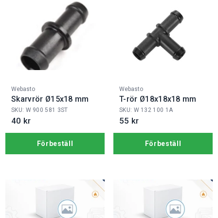
Fabrikat:
Fabrikat:
Webasto
Webasto
Skarvrör Ø15x18 mm
T-rör Ø18x18x18 mm
SKU: W 900 581 3ST
SKU: W 132 100 1A
40 kr
55 kr
Förbeställ
Förbeställ