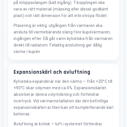
på inloppsslangen (kall ingång). T-kopplingen ska
vara av rätt material (mässing eller diesel-godkänt
plast) och rätt dimension för att inte ströpa flödet.
Placering är viktig: utgången från värmaren ska
ansluta till värmebärande slang före kupévärmaren,
ingången efter. Då går varm kylvätska från värmaren
direkt till radiatorn. Felaktig anslutning ger dålig
värme i kupén.
Expansionskärl och avluftning
Kylvätska expanderar när den värms — från +20°C till
+90°C ökar volymen med ca 4%. Expansionskärlet
absorberar denna volymökning och förhindrar
övertryck. Vid värmarinstallation där den befintliga
expansionskärlen är liten kan ett kompletterande kärl
behövas.
Avluftning är kritisk — luft i systemet förhindrar